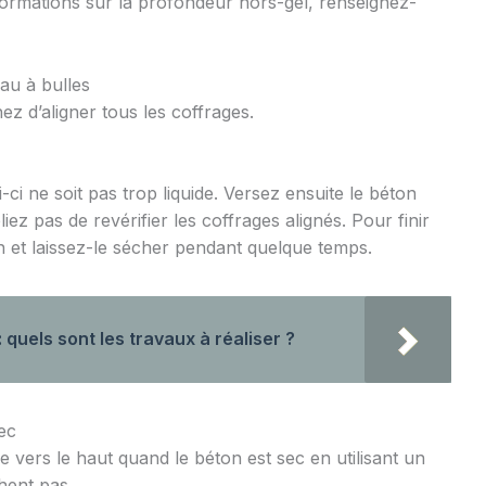
nformations sur la profondeur hors-gel, renseignez-
au à bulles
ez d’aligner tous les coffrages.
i-ci ne soit pas trop liquide. Versez ensuite le béton
iez pas de revérifier les coffrages alignés. Pour finir
n et laissez-le sécher pendant quelque temps.
 quels sont les travaux à réaliser ?
sec
 vers le haut quand le béton est sec en utilisant un
hent pas.