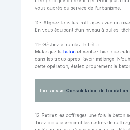
bien protégée contre le gel. Pour plus d’i
vous auprès du service de l’urbanisme.
10- Alignez tous les coffrages avec un nive
En vous équipant d’un niveau à bulles, tâch
11- Gâchez et coulez le béton
Mélangez le
béton
et vérifiez bien que celu
dans les trous après l’avoir mélangé. N’oubl
cette opération, étalez proprement le béto
Lire aussi:
Consolidation de fondation :
12-Retirez les coffrages une fois le béton 
Tirez minutieusement les cadres de coffrage
matériau au cas où ces cadres ne se détac