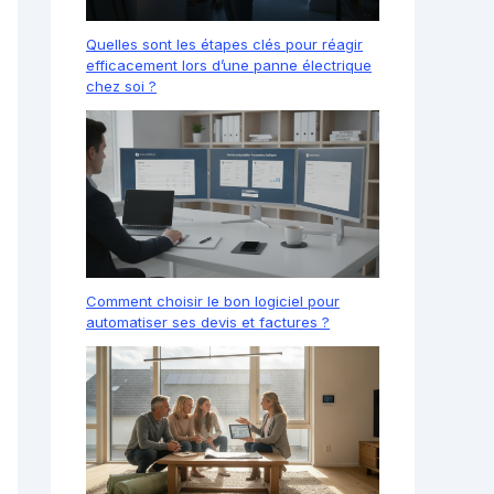
Quelles sont les étapes clés pour réagir
efficacement lors d’une panne électrique
chez soi ?
Comment choisir le bon logiciel pour
automatiser ses devis et factures ?