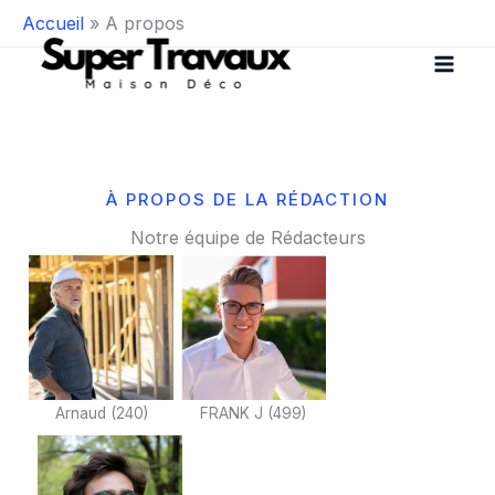
Aller
Accueil
A propos
au
contenu
À PROPOS DE LA RÉDACTION
Notre équipe de Rédacteurs
Arnaud
(
240
)
FRANK J
(
499
)