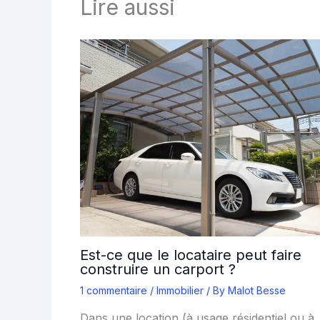
Lire aussi
Est-ce que le locataire peut faire
construire un carport ?
1 commentaire
/
Immobilier
/ By
Malot Besse
Dans une location (à usage résidentiel ou à