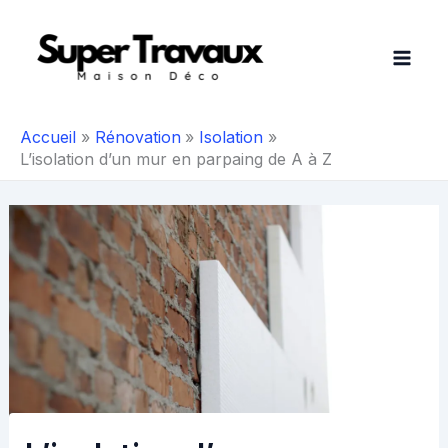
Aller
au
contenu
Accueil
Rénovation
Isolation
L’isolation d’un mur en parpaing de A à Z