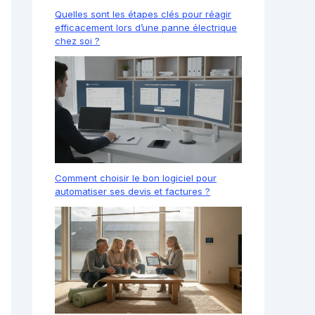
Quelles sont les étapes clés pour réagir
efficacement lors d’une panne électrique
chez soi ?
Comment choisir le bon logiciel pour
automatiser ses devis et factures ?