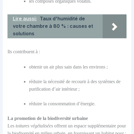
les composés organiques volatils
.
Lire aussi:
Taux d'humidité de
votre chambre à 80 % : causes et
solutions
Ils contribuent à :
obtenir
un air plus sain dans les environs
;
r
édui
re
la nécessité de recourir à des systèmes de
purification d’air intérieur
;
réduire la consommation d’énergie.
La p
romotion de la biodiversité urbaine
Les
toitures végétalisées
offrent un espace supplémentaire pour
la biodiversité en milieu urbain, en fournissant un habitat pour
: