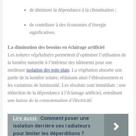
de diminuer
la dépendance à la climatisation
;
de
contrib
uer
à des économies d’énergie
significatives.
La d
iminution des besoins en éclairage artificiel
Les
toitures végétalisées
permettent d’optimiser l’utilisation de
la lumière naturelle à l’intérieur des bâtiments
pour une
meilleure
isolation des toits plats
. La végétation absorbe une
partie de la lumière solaire, réduisant ainsi l’éblouissement et
les variations de luminosité.
Les résultats sont immédiats : une
réduction de la dépendance à l’éclairage artificiel, entraîn
ant
une
baisse de la consommation d’électricité
.
Lire aussi:
Comment poser une
isolation derrière ses radiateurs
pour limiter les déperditions ?