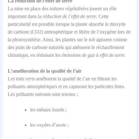
La r
éduction de l’effet de serre
La mise en place des
toitures végétalisées
jouent un rôle
important dans la
réduction de l’effet de serre
.
Cette
particularité est possible lorsque la plante
absor
be
le dioxyde
de carbone (CO2) atmosphérique et lib
ère
de l’oxygène lors de
la photosynthèse
. Ainsi,
les plantes sur le
toit
agissent comme
des puits de carbone naturels
qui
atténue
nt
le réchauffement
climatique
,
en réduisant les
émissions de gaz à effet de serre
.
L’a
mélioration de la qualité de l’air
Les
toits verts
améliore
nt
la qualité de l’air en filtrant les
polluants atmosphériques et en capturant les particules fines.
L
es polluants
suivants sont retenus :
les métaux lourds
;
les oxydes d’azote
;