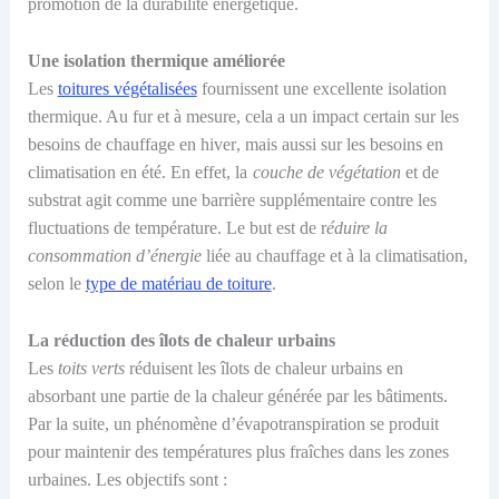
promotion de la durabilité énergétique.
Une i
solation thermique améliorée
Les
toitures végétalisées
fournissent une excellente isolation
thermique
. Au fur et à mesure, cela a un impact certain sur
les
besoins de chauffage en hiver
, mais aussi sur les besoins en
climatisation en été.
En effet, la
couche de végétation
et de
substrat agit comme une barrière supplémentaire contre les
fluctuations de température
. Le but est de
r
éduire la
consommation d’énergie
liée au chauffage et à la climatisation
,
selon le
type de matériau de toiture
.
La r
éduction des îlots de chaleur urbains
Les
toits verts
rédui
sent
les îlots de chaleur urbains en
absorbant une partie de la chaleur générée par les bâtiments
.
Par la suite, un phénomène d’
évapotranspiration
se produit
pour
maintenir des températures plus fraîches dans les zones
urbaines
. Les objectifs sont :