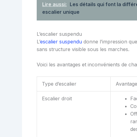
Lire aussi:
Les détails qui font la diff
escalier unique
L’escalier suspendu
L’
escalier suspendu
donne l’impression que l
sans structure visible sous les marches.
Voici les avantages et inconvénients de cha
Type d’escalier
Avantag
Escalier droit
Fac
Co
Of
ra
de