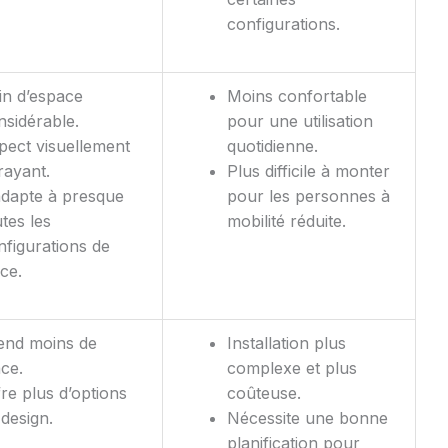
configurations.
in d’espace
Moins confortable
nsidérable.
pour une utilisation
pect visuellement
quotidienne.
rayant.
Plus difficile à monter
adapte à presque
pour les personnes à
tes les
mobilité réduite.
nfigurations de
ce.
end moins de
Installation plus
ace.
complexe et plus
fre plus d’options
coûteuse.
 design.
Nécessite une bonne
planification pour