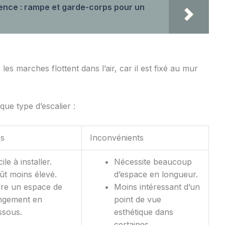
érence : rampe et garde-corps pour un
es marches flottent dans l’air, car il est fixé au mur
que type d’escalier :
es
Inconvénients
ile à installer.
Nécessite beaucoup
ût moins élevé.
d’espace en longueur.
fre un espace de
Moins intéressant d’un
ngement en
point de vue
ssous.
esthétique dans
certaines