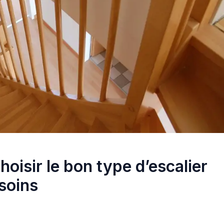
oisir le bon type d’escalier
soins