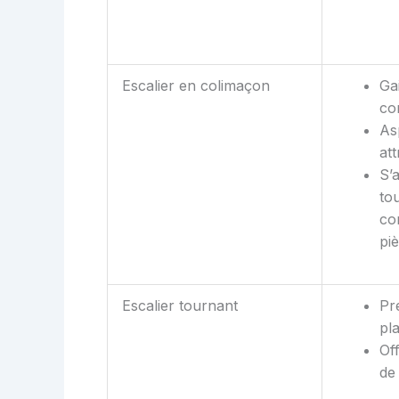
Escalier en colimaçon
Ga
co
As
att
S’
tou
co
piè
Escalier tournant
Pr
pl
Of
de