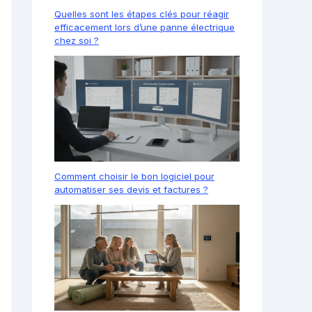
Quelles sont les étapes clés pour réagir
efficacement lors d’une panne électrique
chez soi ?
Comment choisir le bon logiciel pour
automatiser ses devis et factures ?