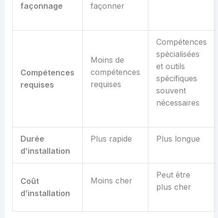
f
açonnage
façonner
Compétences
spécialisées
Moins de
et outils
compétences
Compétences
spécifiques
requises
r
equises
souvent
nécessaires
Durée
Plus rapide
Plus longue
d’
i
nstallation
Peut être
Moins cher
C
oût
plus cher
d’
i
nstallation