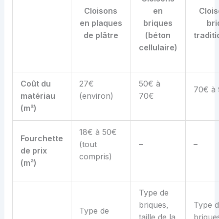
Cloisons
en
Cloi
en plaques
briques
br
de plâtre
(béton
tradit
cellulaire)
Coût du
27€
50€ à
70€ à
m
atériau
(environ)
70€
(m²)
18€ à 50€
Fourchette
(tout
–
–
de
p
rix
compris)
(m²)
Type de
briques,
Type d
Type de
taille de la
briques