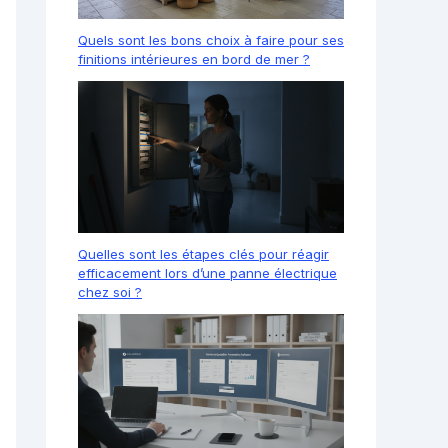
Quels sont les bons choix à faire pour ses
finitions intérieures en bord de mer ?
Quelles sont les étapes clés pour réagir
efficacement lors d’une panne électrique
chez soi ?