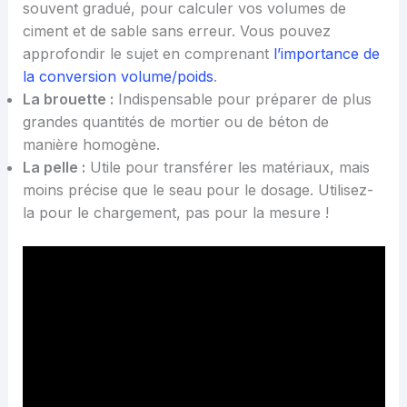
souvent gradué, pour calculer vos volumes de
ciment et de sable sans erreur. Vous pouvez
approfondir le sujet en comprenant
l’importance de
la conversion volume/poids
.
La brouette :
Indispensable pour préparer de plus
grandes quantités de mortier ou de béton de
manière homogène.
La pelle :
Utile pour transférer les matériaux, mais
moins précise que le seau pour le dosage. Utilisez-
la pour le chargement, pas pour la mesure !