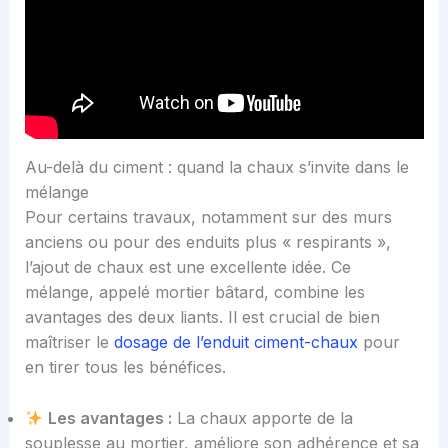
Au-delà du ciment : quand la chaux s’invite dans le
mélange
Pour certains travaux, notamment sur des murs
anciens ou pour des enduits plus « respirants »,
l’ajout de chaux est une excellente idée. Ce
mélange, appelé mortier bâtard, combine les
avantages des deux liants. Il est crucial de bien
maîtriser le
dosage de l’enduit ciment-chaux
pour
en tirer tous les bénéfices.
Les avantages :
La chaux apporte de la
souplesse au mortier, améliore son adhérence et sa