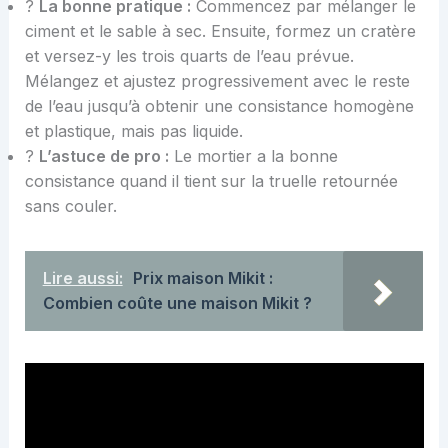
?
La bonne pratique :
Commencez par mélanger le
ciment et le sable à sec. Ensuite, formez un cratère
et versez-y les trois quarts de l’eau prévue.
Mélangez et ajustez progressivement avec le reste
de l’eau jusqu’à obtenir une consistance homogène
et plastique, mais pas liquide.
?
L’astuce de pro :
Le mortier a la bonne
consistance quand il tient sur la truelle retournée
sans couler.
Lire aussi:
Prix maison Mikit :
Combien coûte une maison Mikit ?