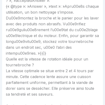
? », »acceptedAnswer »:
{« @type »: »Answer », »text »: »Apru00e8s chaque
utilisation, un bon nettoyage s’impose.
Du00e9montez la broche et le panier pour les laver
avec des produits non abrasifs. Vu00e9rifiez
ru00e9guliu00e8rement l’u00e9tat du cu00e2blage
u00e9lectrique et du moteur. Enfin, pour garantir sa
longu00e9vitu00e9, stockez votre tournebroche
dans un endroit sec, u00e0 l’abri des
intempu00e9ries. »}}]}
Quelle est la vitesse de rotation idéale pour un
tournebroche ?
La vitesse optimale se situe entre 2 et 4 tours par
minute. Cette cadence lente assure une cuisson
parfaitement uniforme, permettant à la viande de
dorer sans se dessécher. Elle préserve ainsi toute
sa tendreté et ses saveurs.