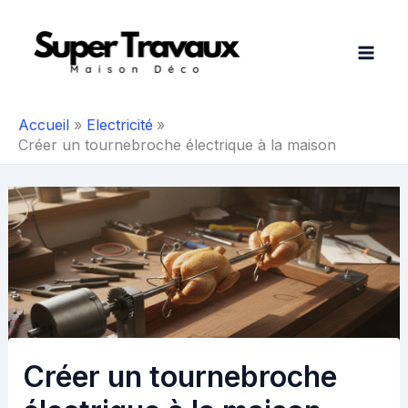
Aller
au
contenu
Accueil
Electricité
Créer un tournebroche électrique à la maison
Créer un tournebroche