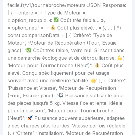
facile.fr/v1/tournebroche/moteurs JSON Response:
[ { « critere »: « Type de Moteur »,
« option_recup »: «
Coût très faible… »,
« option_neuf »: «
Coût plus élevé… » }, … ] */
const comparisonData = [ { ‘Critère’: ‘Type de
Moteur’, ‘Moteur de Récupération (Four, Essuie-
glace)’: ‘
Coût très faible, voire nul. S’inscrit dans
une démarche écologique et de débrouillardise.
’,
‘Moteur pour Tournebroche (Neuf)’: ‘
Coût plus
élevé. Conçu spécifiquement pour cet usage,
souvent avec une meilleure fiabilité.
’ }, { ‘Critère’:
‘Puissance et Vitesse’, ‘Moteur de Récupération
(Four, Essuie-glace)’: ‘
Puissance suffisante pour
des pièces jusqu’à 5 kg. Vitesse fixe et lente, idéale
pour la cuisson.’, ‘Moteur pour Tournebroche
(Neuf)’: ‘
Puissance souvent supérieure, adaptée
à des charges plus lourdes. Vitesse parfois réglable.’
}, { ‘Critère’: ‘Installation’, ‘Moteur de Récupération