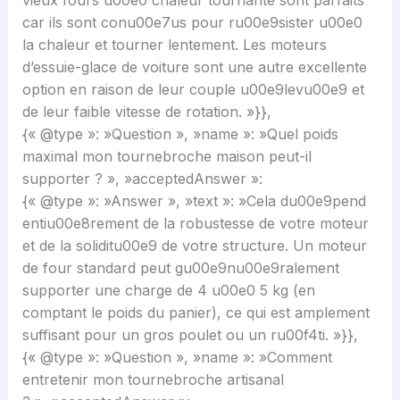
vieux fours u00e0 chaleur tournante sont parfaits
car ils sont conu00e7us pour ru00e9sister u00e0
la chaleur et tourner lentement. Les moteurs
d’essuie-glace de voiture sont une autre excellente
option en raison de leur couple u00e9levu00e9 et
de leur faible vitesse de rotation. »}},
{« @type »: »Question », »name »: »Quel poids
maximal mon tournebroche maison peut-il
supporter ? », »acceptedAnswer »:
{« @type »: »Answer », »text »: »Cela du00e9pend
entiu00e8rement de la robustesse de votre moteur
et de la soliditu00e9 de votre structure. Un moteur
de four standard peut gu00e9nu00e9ralement
supporter une charge de 4 u00e0 5 kg (en
comptant le poids du panier), ce qui est amplement
suffisant pour un gros poulet ou un ru00f4ti. »}},
{« @type »: »Question », »name »: »Comment
entretenir mon tournebroche artisanal