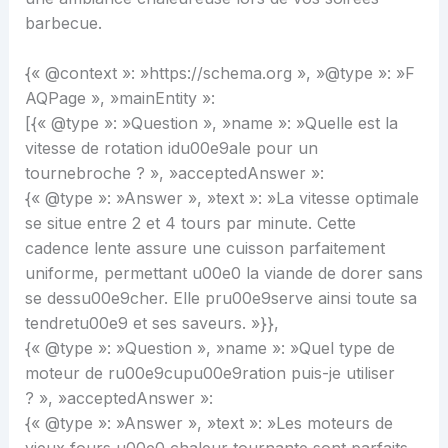
barbecue.
{« @context »: »https://schema.org », »@type »: »F
AQPage », »mainEntity »:
[{« @type »: »Question », »name »: »Quelle est la
vitesse de rotation idu00e9ale pour un
tournebroche ? », »acceptedAnswer »:
{« @type »: »Answer », »text »: »La vitesse optimale
se situe entre 2 et 4 tours par minute. Cette
cadence lente assure une cuisson parfaitement
uniforme, permettant u00e0 la viande de dorer sans
se dessu00e9cher. Elle pru00e9serve ainsi toute sa
tendretu00e9 et ses saveurs. »}},
{« @type »: »Question », »name »: »Quel type de
moteur de ru00e9cupu00e9ration puis-je utiliser
? », »acceptedAnswer »:
{« @type »: »Answer », »text »: »Les moteurs de