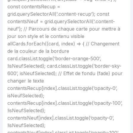
const contentsRecup =
grid.querySelectorAll(‘.content-recup’); const
contentsNeuf = grid.querySelectorAll(‘.content-
neuf’); // Parcours de chaque carte pour mettre à
jour son style et le contenu visible
allCards.forEach((card, index) => { // Changement
de la couleur de la bordure
card.classList.toggle(‘border-orange-500’,
!isNeufSelected); card.classList.toggle(‘border-sky-
600’, isNeufSelected); // Effet de fondu (fade) pour
changer le texte
contentsRecup[index].classList.toggle(‘opacity-0’,
isNeufSelected);
contentsRecup[index].classList.toggle(‘opacity-100’,
!isNeufSelected);
contentsNeuf[index].classList.toggle(‘opacity-0’,
!isNeufSelected);
contentsNeuf[index].classList.toggle(‘opacity-100’,