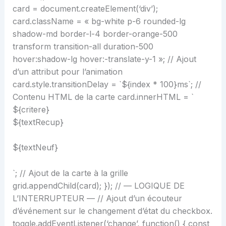
card = document.createElement(‘div’);
card.className = « bg-white p-6 rounded-lg
shadow-md border-l-4 border-orange-500
transform transition-all duration-500
hover:shadow-lg hover:-translate-y-1 »; // Ajout
d’un attribut pour l’animation
card.style.transitionDelay = `${index * 100}ms`; //
Contenu HTML de la carte card.innerHTML = `
${critere}
${textRecup}
${textNeuf}
`; // Ajout de la carte à la grille
grid.appendChild(card); }); // — LOGIQUE DE
L’INTERRUPTEUR — // Ajout d’un écouteur
d’événement sur le changement d’état du checkbox.
toggle.addEventListener(‘change’, function() { const