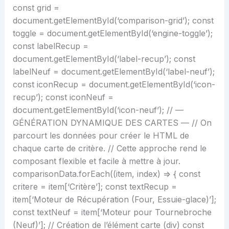
const grid =
document.getElementById(‘comparison-grid’); const
toggle = document.getElementById(‘engine-toggle’);
const labelRecup =
document.getElementById(‘label-recup’); const
labelNeuf = document.getElementById(‘label-neuf’);
const iconRecup = document.getElementById(‘icon-
recup’); const iconNeuf =
document.getElementById(‘icon-neuf’); // —
GÉNÉRATION DYNAMIQUE DES CARTES — // On
parcourt les données pour créer le HTML de
chaque carte de critère. // Cette approche rend le
composant flexible et facile à mettre à jour.
comparisonData.forEach((item, index) => { const
critere = item[‘Critère’]; const textRecup =
item[‘Moteur de Récupération (Four, Essuie-glace)’];
const textNeuf = item[‘Moteur pour Tournebroche
(Neuf)’]; // Création de l’élément carte (div) const