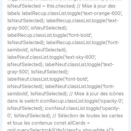
isNeufSelected = this.checked; // Mise à jour des
labels labelRecup.classList.toggle(‘text-orange-600’,
!isNeufSelected); labelRecup.classList.toggle(‘text-
gray-500’, isNeufSelected);
labelRecup.classList.toggle(‘font-bold’,
!isNeufSelected); labelRecup.classList.toggle(‘font-
semibold’, isNeufSelected);
labelNeuf.classList.toggle(‘text-sky-600’,
isNeufSelected); labelNeuf.classList.toggle(‘text-
gray-500’, !isNeufSelected);
labelNeuf.classList.toggle(‘font-bold’,
isNeufSelected); labelNeuf.classList.toggle(‘font-
semibold’, !isNeufSelected); // Mise à jour des icônes
dans le switch iconRecup.classList.toggle(‘opacity-0’,
isNeufSelected); iconNeuf.classList.toggle(‘opacity-
0’, !isNeufSelected); // Sélection de toutes les cartes
et tous les contenus const allCards =
grid.querySelectorAll(‘div[class*= »bg-white »]’);