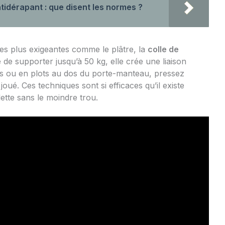
ntidérapant : que disent les normes ?
es plus exigeantes comme le plâtre, la
colle de
e de supporter jusqu’à 50 kg, elle crée une liaison
s ou en plots au dos du porte-manteau, pressez
joué. Ces techniques sont si efficaces qu’il existe
lette sans le moindre trou
.