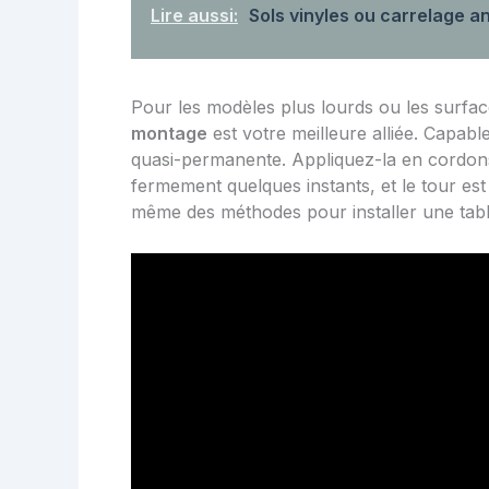
Lire aussi:
Sols vinyles ou carrelage a
Pour les modèles plus lourds ou les surfac
montage
est votre meilleure alliée. Capabl
quasi-permanente. Appliquez-la en cordon
fermement quelques instants, et le tour est 
même des méthodes pour
installer une tab