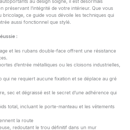
utoportants au design soigné, il est désormais
 en préservant l’intégrité de votre intérieur. Que vous
 bricolage, ce guide vous dévoile les techniques qui
trée aussi fonctionnel que stylé.
réussie :
age et les rubans double-face offrent une résistance
ces.
ortes d’entrée métalliques ou les cloisons industrielles,
o qui ne requiert aucune fixation et se déplace au gré
, sec et dégraissé est le secret d’une adhérence qui
ds total, incluant le porte-manteau et les vêtements
iennent la route
ceuse, redoutant le trou définitif dans un mur