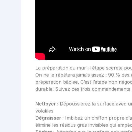
La préparation du mur : l’étape secrète po
On ne le répétera jamais assez : 90 % des 
préparation bâclée. C’est l’étape non négo
durable. Suivez ces trois commandements p
Nettoyer :
Dépoussiérez la surface avec un 
volatiles.
Dégraisser :
Imbibez un chiffon propre d’a
élimine les résidus gras invisibles qui empê
Sécher :
Attendez que la surface soit parfa