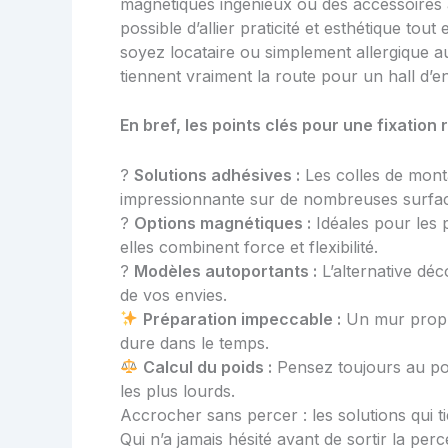
magnétiques ingénieux ou des accessoires a
possible d’allier praticité et esthétique tout
soyez locataire ou simplement allergique au
tiennent vraiment la route pour un hall d’en
En bref, les points clés pour une fixation 
?
Solutions adhésives :
Les colles de mont
impressionnante sur de nombreuses surfa
?
Options magnétiques :
Idéales pour les p
elles combinent force et flexibilité.
?
Modèles autoportants :
L’alternative déc
de vos envies.
Préparation impeccable :
Un mur propre
dure dans le temps.
Calcul du poids :
Pensez toujours au poi
les plus lourds.
Accrocher sans percer : les solutions qui t
Qui n’a jamais hésité avant de sortir la per