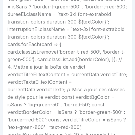
= isSans ? ‘border-t-green-500’ : ‘border-t-red-500’;
dureeEl.className = `text-3xl font-extrabold
transition-colors duration-300 ${textColor}`;
interruptionEl.className = `text-3xl font-extrabold
transition-colors duration-300 ${textColor}`;
cards.forEach(card => {
card.classList.remove(‘border-t-red-500’, ‘border-t-
green-500’); card.classList.add(borderColor); }); //
4. Mettre à jour la boîte de verdict
verdictTitreEl.textContent = currentData.verdictTitre;
verdictTexteEl.textContent =
currentData.verdictTexte; // Mise à jour des classes
de style pour le verdict const verdictBgColor =
isSans ? ‘bg-green-50’ : ‘bg-red-50’; const
verdictBorderColor = isSans ? ‘border-green-500’ :
‘border-red-500’; const verdictTitreColor = isSans ?
‘text-green-800’ : ‘text-red-800’;
verdictBox.className = `mt-10 p-5 rounded-lg