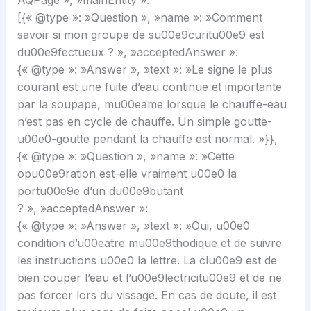
AQPage », »mainEntity »:
[{« @type »: »Question », »name »: »Comment
savoir si mon groupe de su00e9curitu00e9 est
du00e9fectueux ? », »acceptedAnswer »:
{« @type »: »Answer », »text »: »Le signe le plus
courant est une fuite d’eau continue et importante
par la soupape, mu00eame lorsque le chauffe-eau
n’est pas en cycle de chauffe. Un simple goutte-
u00e0-goutte pendant la chauffe est normal. »}},
{« @type »: »Question », »name »: »Cette
opu00e9ration est-elle vraiment u00e0 la
portu00e9e d’un du00e9butant
? », »acceptedAnswer »:
{« @type »: »Answer », »text »: »Oui, u00e0
condition d’u00eatre mu00e9thodique et de suivre
les instructions u00e0 la lettre. La clu00e9 est de
bien couper l’eau et l’u00e9lectricitu00e9 et de ne
pas forcer lors du vissage. En cas de doute, il est