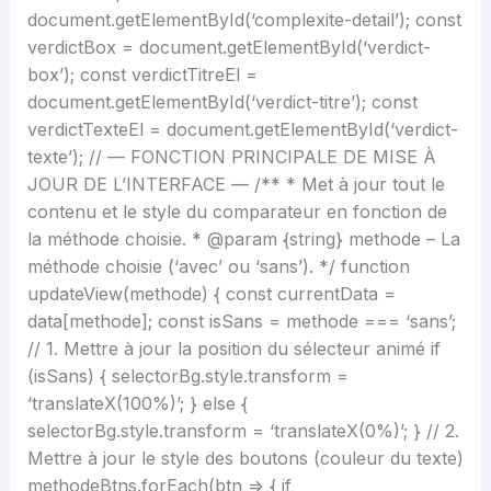
document.getElementById(‘complexite-detail’); const
verdictBox = document.getElementById(‘verdict-
box’); const verdictTitreEl =
document.getElementById(‘verdict-titre’); const
verdictTexteEl = document.getElementById(‘verdict-
texte’); // — FONCTION PRINCIPALE DE MISE À
JOUR DE L’INTERFACE — /** * Met à jour tout le
contenu et le style du comparateur en fonction de
la méthode choisie. * @param {string} methode – La
méthode choisie (‘avec’ ou ‘sans’). */ function
updateView(methode) { const currentData =
data[methode]; const isSans = methode === ‘sans’;
// 1. Mettre à jour la position du sélecteur animé if
(isSans) { selectorBg.style.transform =
‘translateX(100%)’; } else {
selectorBg.style.transform = ‘translateX(0%)’; } // 2.
Mettre à jour le style des boutons (couleur du texte)
methodeBtns.forEach(btn => { if