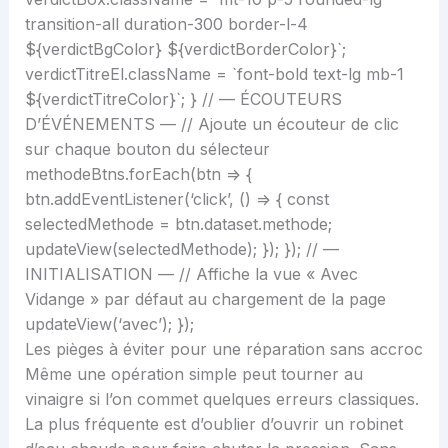
transition-all duration-300 border-l-4
${verdictBgColor} ${verdictBorderColor}`;
verdictTitreEl.className = `font-bold text-lg mb-1
${verdictTitreColor}`; } // — ÉCOUTEURS
D’ÉVÉNEMENTS — // Ajoute un écouteur de clic
sur chaque bouton du sélecteur
methodeBtns.forEach(btn => {
btn.addEventListener(‘click’, () => { const
selectedMethode = btn.dataset.methode;
updateView(selectedMethode); }); }); // —
INITIALISATION — // Affiche la vue « Avec
Vidange » par défaut au chargement de la page
updateView(‘avec’); });
Les pièges à éviter pour une réparation sans accroc
Même une opération simple peut tourner au
vinaigre si l’on commet quelques erreurs classiques.
La plus fréquente est d’oublier d’ouvrir un robinet