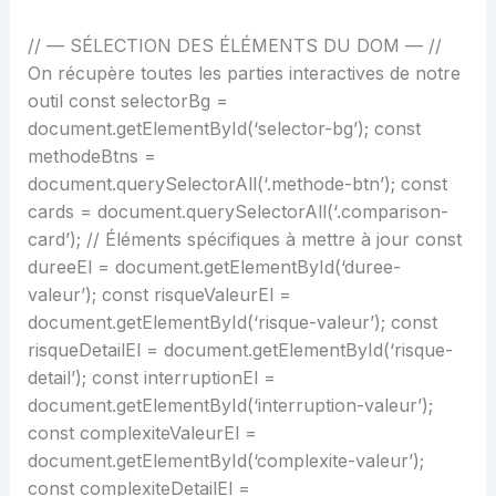
// — SÉLECTION DES ÉLÉMENTS DU DOM — //
On récupère toutes les parties interactives de notre
outil const selectorBg =
document.getElementById(‘selector-bg’); const
methodeBtns =
document.querySelectorAll(‘.methode-btn’); const
cards = document.querySelectorAll(‘.comparison-
card’); // Éléments spécifiques à mettre à jour const
dureeEl = document.getElementById(‘duree-
valeur’); const risqueValeurEl =
document.getElementById(‘risque-valeur’); const
risqueDetailEl = document.getElementById(‘risque-
detail’); const interruptionEl =
document.getElementById(‘interruption-valeur’);
const complexiteValeurEl =
document.getElementById(‘complexite-valeur’);
const complexiteDetailEl =