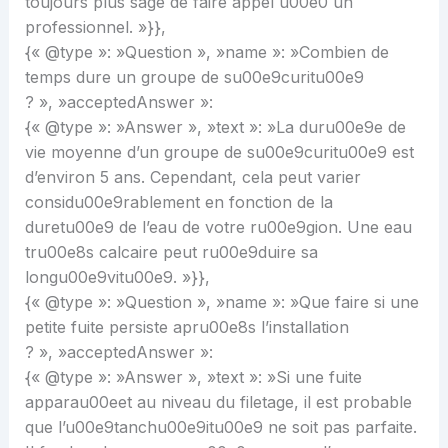
toujours plus sage de faire appel u00e0 un
professionnel. »}},
{« @type »: »Question », »name »: »Combien de
temps dure un groupe de su00e9curitu00e9
? », »acceptedAnswer »:
{« @type »: »Answer », »text »: »La duru00e9e de
vie moyenne d’un groupe de su00e9curitu00e9 est
d’environ 5 ans. Cependant, cela peut varier
considu00e9rablement en fonction de la
duretu00e9 de l’eau de votre ru00e9gion. Une eau
tru00e8s calcaire peut ru00e9duire sa
longu00e9vitu00e9. »}},
{« @type »: »Question », »name »: »Que faire si une
petite fuite persiste apru00e8s l’installation
? », »acceptedAnswer »:
{« @type »: »Answer », »text »: »Si une fuite
apparau00eet au niveau du filetage, il est probable
que l’u00e9tanchu00e9itu00e9 ne soit pas parfaite.