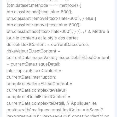
(btn.dataset.methode === methode) {
btn.classList.add(‘text-blue-600’);
btn.classList.remove(‘text-slate-600’); } else {
btn.classList.remove(‘text-blue-600’);
btn.classList.add(‘text-slate-600’); } }); // 3. Mettre à
jour le contenu et le style des cartes
dureeEl.textContent = currentData.duree;
riskeValeurEl.textContent =
currentData.risqueValeur; risqueDetailEl.textContent
= currentData.risqueDetail;
interruptionEl.textContent =
currentData.interruption;
complexiteValeurEl.textContent =
currentData.complexiteValeur;
complexiteDetailEl.textContent =
currentData.complexiteDetail; // Appliquer les
couleurs thématiques const textColor = isSans ?
‘text-green-600’ : ‘text-red-600’; const borderColor