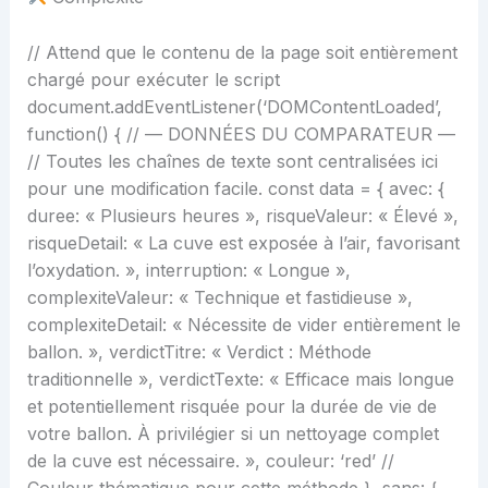
// Attend que le contenu de la page soit entièrement
chargé pour exécuter le script
document.addEventListener(‘DOMContentLoaded’,
function() { // — DONNÉES DU COMPARATEUR —
// Toutes les chaînes de texte sont centralisées ici
pour une modification facile. const data = { avec: {
duree: « Plusieurs heures », risqueValeur: « Élevé »,
risqueDetail: « La cuve est exposée à l’air, favorisant
l’oxydation. », interruption: « Longue »,
complexiteValeur: « Technique et fastidieuse »,
complexiteDetail: « Nécessite de vider entièrement le
ballon. », verdictTitre: « Verdict : Méthode
traditionnelle », verdictTexte: « Efficace mais longue
et potentiellement risquée pour la durée de vie de
votre ballon. À privilégier si un nettoyage complet
de la cuve est nécessaire. », couleur: ‘red’ //
Couleur thématique pour cette méthode }, sans: {