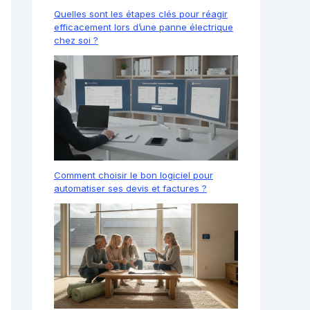
Quelles sont les étapes clés pour réagir
efficacement lors d’une panne électrique
chez soi ?
Comment choisir le bon logiciel pour
automatiser ses devis et factures ?