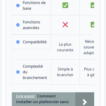
Fonctions de
⊕
base
Fonctions
⊕
avancées
⊕
Nécessite
Compatibilité
La plus
souvent un
courante
adaptateur
Complexité
Simple à
Plus de fils
⊕
du
brancher
à gérer
branchement
Lire aussi:
Comment
installer un plafonnier sans