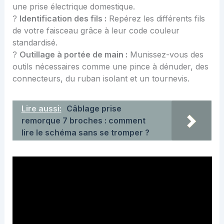
une prise électrique domestique
.
?
Identification des fils :
Repérez les différents fils
de votre faisceau grâce à leur code couleur
standardisé.
?️
Outillage à portée de main :
Munissez-vous des
outils nécessaires comme une pince à dénuder, des
connecteurs, du ruban isolant et un tournevis.
Lire aussi:
Câblage prise
remorque 7 broches : comment
lire le schéma sans se tromper ?