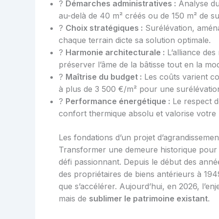
?️
Démarches administratives :
Analyse du 
au-delà de 40 m² créés ou de 150 m² de sur
?
Choix stratégiques :
Surélévation, aména
chaque terrain dicte sa solution optimale.
?
Harmonie architecturale :
L’alliance des
préserver l’âme de la bâtisse tout en la mo
?
Maîtrise du budget :
Les coûts varient c
à plus de 3 500 €/m² pour une surélévati
?
Performance énergétique :
Le respect d
confort thermique absolu et valorise votre 
Les fondations d’un projet d’agrandissemen
Transformer une demeure historique pour 
défi passionnant. Depuis le début des anné
des propriétaires de biens antérieurs à 1949
que s’accélérer. Aujourd’hui, en 2026, l’en
mais de
sublimer le patrimoine existant
.