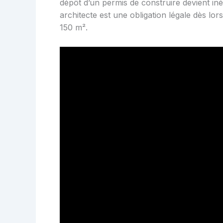
dépôt d’un permis de construire devient iné
architecte est une obligation légale dès lo
150 m².