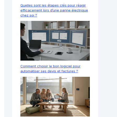
Quelles sont les étapes clés pour réagir
efficacement lors d’une panne électrique
chez soi ?
Comment choisir le bon logiciel pour
automatiser ses devis et factures ?