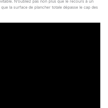
vitable. N’oubliez pas non plus que le recours à un
rs que la surface de plancher totale dépasse le cap des