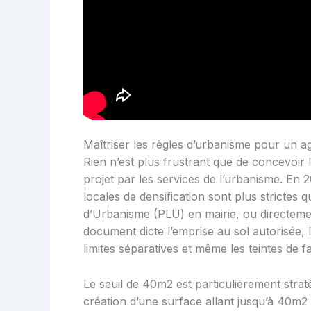
Maîtriser les règles d’urbanisme pour un a
Rien n’est plus frustrant que de concevoir
projet par les services de l’urbanisme. En 
locales de densification sont plus strictes 
d’Urbanisme (PLU) en mairie, ou directeme
document dicte l’emprise au sol autorisée,
limites séparatives et même les teintes de f
Le seuil de 40m2 est particulièrement str
création d’une surface allant jusqu’à 40m2