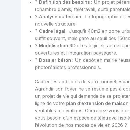
?
Définition des besoins :
Un projet pérenn
(chambre d’amis, télétravail, suite parentale
?
Analyse du terrain :
La topographie et les
nouvelle structure.
?️
Cadre légal :
Jusqu’à 40m2 en zone urbai
suffit souvent, mais gare au seuil des 150m
?
Modélisation 3D :
Les logiciels actuels p
ouvertures et l’intégration paysagère.
?
Dossier béton :
Un dépôt en mairie réuss
photoréalistes professionnels.
Cadrer les ambitions de votre nouvel espac
Agrandir son foyer ne se résume pas à coul
un projet de vie qui demande de se projete
ligne de votre
plan d’extension de maiso
véritables motivations. Cherchez-vous à cr
vous besoin d’un espace de télétravail isolé 
l’évolution de nos modes de vie en 2026 ?