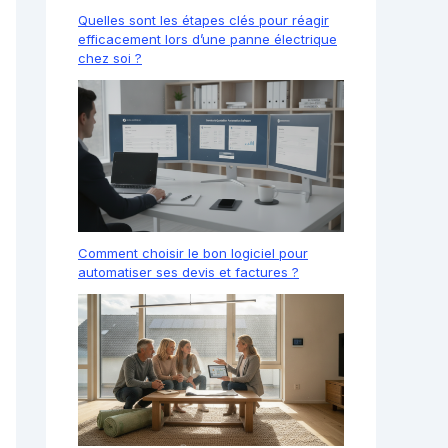
Quelles sont les étapes clés pour réagir
efficacement lors d’une panne électrique
chez soi ?
Comment choisir le bon logiciel pour
automatiser ses devis et factures ?