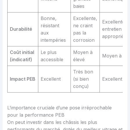
baies
Bonne,
Excellente,
Excellente a
résistant
ne craint
Durabilité
entretien
aux
pas la
approprié
intempéries
corrosion
Coût initial
Le plus
Moyen à
Moyen à éle
(indicatif)
accessible
élevé
Très bon
Impact PEB
Excellent
(si bien
Excellent
conçu)
L’importance cruciale d’une pose irréprochable
pour la performance PEB
On peut investir dans les châssis les plus
performants du marché, dotés du meilleur vitrage et