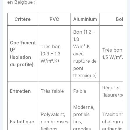
en Belgique :
Critère
PVC
Aluminium
Bois
Bon (1.2 –
1.8
Coefficient
Très bon
W/m².K
Uf
Très bon (1.
(0.9 – 1.3
avec
(Isolation
1.5 W/m².K)
W/m².K)
rupture de
du profilé)
pont
thermique)
Régulier
Entretien
Très faible
Faible
(lasure/pein
Moderne,
Polyvalent,
profilés
Traditionnel,
Esthétique
nombreuses
fins,
chaleureux,
finitions
grandes
authentique