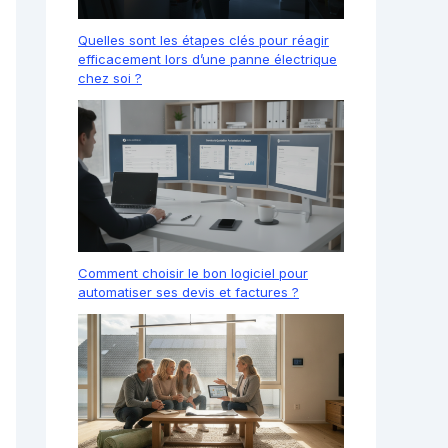
Quelles sont les étapes clés pour réagir
efficacement lors d’une panne électrique
chez soi ?
Comment choisir le bon logiciel pour
automatiser ses devis et factures ?