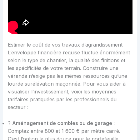
Estimer le coût de vos travaux d’agrandissement
L’enveloppe financière requise fluctue énormément
selon le type de chantier, la qualité des finitions et
les spécificités de votre terrain. Construire une
véranda n’exige pas les mêmes ressources qu’une
lourde surélévation maçonnée. Pour vous aider à
visualiser l’investissement, voici les moyennes
tarifaires pratiquées par les professionnels du
secteur :
?
Aménagement de combles ou de garage :
Comptez entre 800 et 1 600 € par mètre carré.
C’est l’option la plus douce pour le portefeuille.