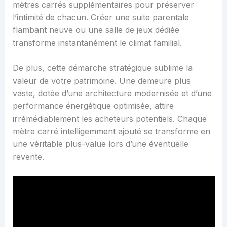
mètres carrés supplémentaires pour préserver
l’intimité de chacun. Créer une suite parentale
flambant neuve ou une salle de jeux dédiée
transforme instantanément le climat familial.
De plus, cette démarche stratégique sublime la
valeur de votre patrimoine. Une demeure plus
vaste, dotée d’une architecture modernisée et d’une
performance énergétique optimisée, attire
irrémédiablement les acheteurs potentiels. Chaque
mètre carré intelligemment ajouté se transforme en
une véritable plus-value lors d’une éventuelle
revente.