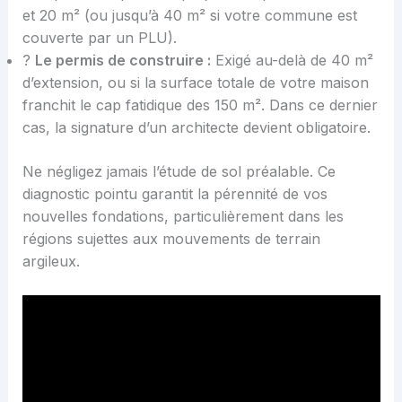
et 20 m² (ou jusqu’à 40 m² si votre commune est
couverte par un PLU).
?️
Le permis de construire :
Exigé au-delà de 40 m²
d’extension, ou si la surface totale de votre maison
franchit le cap fatidique des 150 m². Dans ce dernier
cas, la signature d’un architecte devient obligatoire.
Ne négligez jamais l’étude de sol préalable. Ce
diagnostic pointu garantit la pérennité de vos
nouvelles fondations, particulièrement dans les
régions sujettes aux mouvements de terrain
argileux.