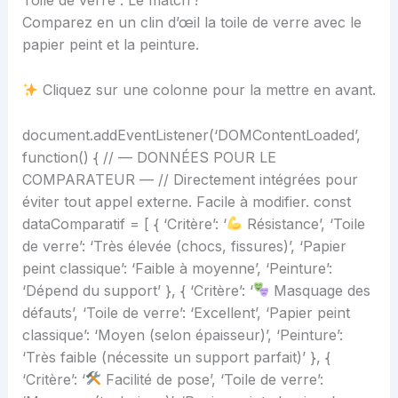
Toile de verre : Le match !
Comparez en un clin d’œil la toile de verre avec le
papier peint et la peinture.
Cliquez sur une colonne pour la mettre en avant.
document.addEventListener(‘DOMContentLoaded’,
function() { // — DONNÉES POUR LE
COMPARATEUR — // Directement intégrées pour
éviter tout appel externe. Facile à modifier. const
dataComparatif = [ { ‘Critère’: ‘
Résistance’, ‘Toile
de verre’: ‘Très élevée (chocs, fissures)’, ‘Papier
peint classique’: ‘Faible à moyenne’, ‘Peinture’:
‘Dépend du support’ }, { ‘Critère’: ‘
Masquage des
défauts’, ‘Toile de verre’: ‘Excellent’, ‘Papier peint
classique’: ‘Moyen (selon épaisseur)’, ‘Peinture’:
‘Très faible (nécessite un support parfait)’ }, {
‘Critère’: ‘
Facilité de pose’, ‘Toile de verre’: