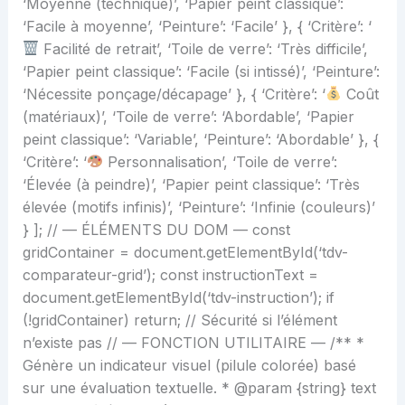
‘Moyenne (technique)’, ‘Papier peint classique’:
‘Facile à moyenne’, ‘Peinture’: ‘Facile’ }, { ‘Critère’: ‘
Facilité de retrait’, ‘Toile de verre’: ‘Très difficile’,
‘Papier peint classique’: ‘Facile (si intissé)’, ‘Peinture’:
‘Nécessite ponçage/décapage’ }, { ‘Critère’: ‘
Coût
(matériaux)’, ‘Toile de verre’: ‘Abordable’, ‘Papier
peint classique’: ‘Variable’, ‘Peinture’: ‘Abordable’ }, {
‘Critère’: ‘
Personnalisation’, ‘Toile de verre’:
‘Élevée (à peindre)’, ‘Papier peint classique’: ‘Très
élevée (motifs infinis)’, ‘Peinture’: ‘Infinie (couleurs)’
} ]; // — ÉLÉMENTS DU DOM — const
gridContainer = document.getElementById(‘tdv-
comparateur-grid’); const instructionText =
document.getElementById(‘tdv-instruction’); if
(!gridContainer) return; // Sécurité si l’élément
n’existe pas // — FONCTION UTILITAIRE — /** *
Génère un indicateur visuel (pilule colorée) basé
sur une évaluation textuelle. * @param {string} text