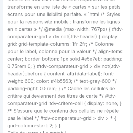
transforme en une liste de « cartes » sur les petits
écrans pour une lisibilité parfaite. « `html
/* Styles
pour la responsivité mobile : transforme les lignes
en « cartes » */ @media (max-width: 767px) { #tdv-
comparateur-grid > div:not(.tdv-header) { display:
grid; grid-template-columns: 1fr 2fr; /* Colonne
pour le label, colonne pour la valeur */ align-items:
center; border-bottom: 1px solid #e5e7eb; padding:
0.75rem 0; } #tdv-comparateur-grid > div:not(.tdv-
header)::before { content: attr(data-label); font-
weight: 600; color: #4b5563; /* text-gray-600 */
padding-right: 0.5rem; } /* Cache les cellules de
critère qui deviennent des titres de carte */ #tdv-
comparateur-grid .tdv-critere-cell { display: none; }
/* S’assure que le contenu des cellules ne répète
pas le label */ #tdv-comparateur-grid > div > * {
grid-column-start: 2; } }