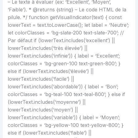
– Le texte à évaluer (ex: ‘Excellent’, ‘Moyen’,
‘Faible’). * @returns {string} – Le code HTML de la
pilule. */ function getVisualIndicator(text) { const
lowerText = text.toLowerCase(); let label = ‘Neutre’;
let colorClasses = ‘bg-slate-200 text-slate-700’; //
Par défaut if (lowerText.includes(‘excellent’) ||
lowerText.includes(‘très élevée’) ||
lowerText.includes(‘infinie’)) { label = ‘Excellent’;
colorClasses = ‘bg-green-100 text-green-800’; }
else if (lowerText.includes(‘élevée’) ||
lowerText.includes(‘facile’) ||
lowerText.includes(‘abordable’)) { label = ‘Bon’;
colorClasses = ‘bg-teal-100 text-teal-800’; } else if
(lowerText.includes(‘moyenne’) ||
lowerText.includes(‘moyen’) ||
lowerText.includes(‘variable’)) { label = ‘Moyen’;
colorClasses = ‘bg-yellow-100 text-yellow-800’; }
else if (lowerText.includes(‘faible’) ||