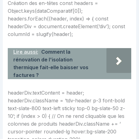
Création des en-têtes const headers =
Object.keys(dataComparatif[0]);
headers.forEach((header, index) => { const
headerDiv = document.createElement(‘div’); const
columnId = slugify(header);
Lire aussi:
Comment la
rénovation de l'isolation
thermique fait-elle baisser vos
factures ?
headerDiv.textContent = header;
headerDiv.className = ‘tdv-header p-3 font-bold
text-slate-800 text-left sticky top-0 bg-slate-50 z-
10’; if (index > 0) { // On ne rend cliquable que les
colonnes de produits headerDiv.className += ‘
cursor-pointer rounded-lg hover:bg-slate-200