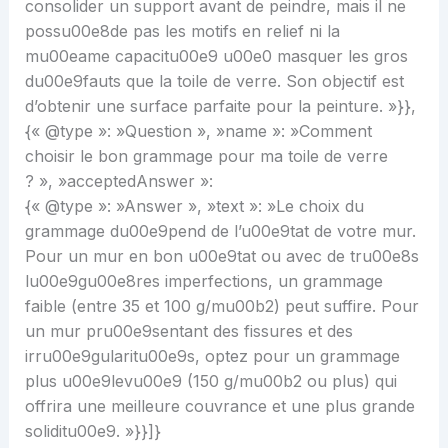
consolider un support avant de peindre, mais il ne
possu00e8de pas les motifs en relief ni la
mu00eame capacitu00e9 u00e0 masquer les gros
du00e9fauts que la toile de verre. Son objectif est
d’obtenir une surface parfaite pour la peinture. »}},
{« @type »: »Question », »name »: »Comment
choisir le bon grammage pour ma toile de verre
? », »acceptedAnswer »:
{« @type »: »Answer », »text »: »Le choix du
grammage du00e9pend de l’u00e9tat de votre mur.
Pour un mur en bon u00e9tat ou avec de tru00e8s
lu00e9gu00e8res imperfections, un grammage
faible (entre 35 et 100 g/mu00b2) peut suffire. Pour
un mur pru00e9sentant des fissures et des
irru00e9gularitu00e9s, optez pour un grammage
plus u00e9levu00e9 (150 g/mu00b2 ou plus) qui
offrira une meilleure couvrance et une plus grande
soliditu00e9. »}}]}