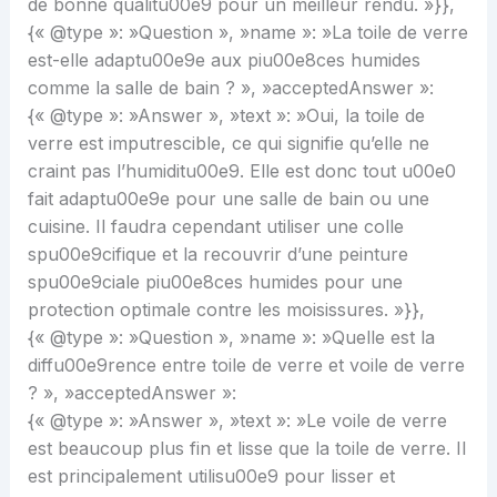
de bonne qualitu00e9 pour un meilleur rendu. »}},
{« @type »: »Question », »name »: »La toile de verre
est-elle adaptu00e9e aux piu00e8ces humides
comme la salle de bain ? », »acceptedAnswer »:
{« @type »: »Answer », »text »: »Oui, la toile de
verre est imputrescible, ce qui signifie qu’elle ne
craint pas l’humiditu00e9. Elle est donc tout u00e0
fait adaptu00e9e pour une salle de bain ou une
cuisine. Il faudra cependant utiliser une colle
spu00e9cifique et la recouvrir d’une peinture
spu00e9ciale piu00e8ces humides pour une
protection optimale contre les moisissures. »}},
{« @type »: »Question », »name »: »Quelle est la
diffu00e9rence entre toile de verre et voile de verre
? », »acceptedAnswer »:
{« @type »: »Answer », »text »: »Le voile de verre
est beaucoup plus fin et lisse que la toile de verre. Il
est principalement utilisu00e9 pour lisser et