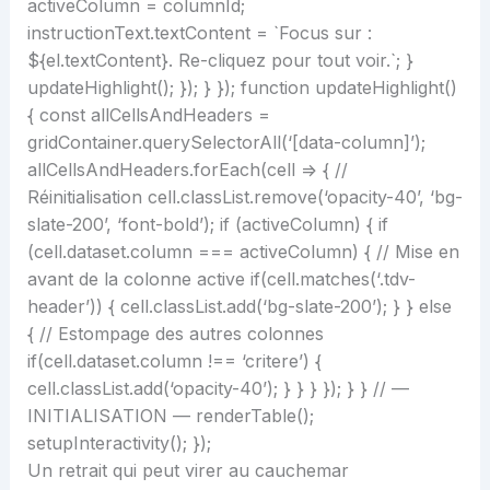
activeColumn = columnId;
instructionText.textContent = `Focus sur :
${el.textContent}. Re-cliquez pour tout voir.`; }
updateHighlight(); }); } }); function updateHighlight()
{ const allCellsAndHeaders =
gridContainer.querySelectorAll(‘[data-column]’);
allCellsAndHeaders.forEach(cell => { //
Réinitialisation cell.classList.remove(‘opacity-40’, ‘bg-
slate-200’, ‘font-bold’); if (activeColumn) { if
(cell.dataset.column === activeColumn) { // Mise en
avant de la colonne active if(cell.matches(‘.tdv-
header’)) { cell.classList.add(‘bg-slate-200’); } } else
{ // Estompage des autres colonnes
if(cell.dataset.column !== ‘critere’) {
cell.classList.add(‘opacity-40’); } } } }); } } // —
INITIALISATION — renderTable();
setupInteractivity(); });
Un retrait qui peut virer au cauchemar