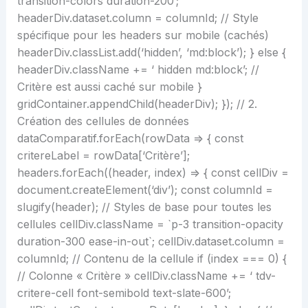
transition-colors duration-200’;
headerDiv.dataset.column = columnId; // Style
spécifique pour les headers sur mobile (cachés)
headerDiv.classList.add(‘hidden’, ‘md:block’); } else {
headerDiv.className += ‘ hidden md:block’; //
Critère est aussi caché sur mobile }
gridContainer.appendChild(headerDiv); }); // 2.
Création des cellules de données
dataComparatif.forEach(rowData => { const
critereLabel = rowData[‘Critère’];
headers.forEach((header, index) => { const cellDiv =
document.createElement(‘div’); const columnId =
slugify(header); // Styles de base pour toutes les
cellules cellDiv.className = `p-3 transition-opacity
duration-300 ease-in-out`; cellDiv.dataset.column =
columnId; // Contenu de la cellule if (index === 0) {
// Colonne « Critère » cellDiv.className += ‘ tdv-
critere-cell font-semibold text-slate-600’;