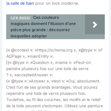
la salle de bain
pour un look moderne.
Lire aussi:
Ces couleurs
magiques donnent l’illusion d’une
pièce plus grande : découvrez
lesquelles adopter
{« @context »: »https://schema.org », »@type »: »F
AQPage », »mainEntity »:
[{« @type »: »Question », »name »: »Peut-on
peindre plusieurs fois sur une toile de verre
? », »acceptedAnswer »:
{« @type »: »Answer », »text »: »Oui, absolument.
C’est l’un de ses grands avantages. Vous pouvez
repeindre une toile de verre plusieurs fois.
Toutefois, au fil des couches, les motifs et le relief
de la toile peuvent s’estomper. Utilisez une peinture