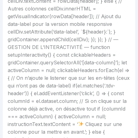
cellDiv.textContent = rowData[header]; } else { //
Autres colonnes cellDiv.innerHTML =
getVisualIndicator(rowData[header]); // Ajout du
data-label pour la version mobile responsive
cellDiv.setAttribute(‘data-label’, `${header}:`); }
gridContainer.appendChild(cellDiv); }); }); } // —
GESTION DE L’INTERACTIVITÉ — function
setupInteractivity() { const clickableHeaders =
gridContainer.querySelectorAll(‘[data-column]’); let
activeColumn = null; clickableHeaders.forEach(el =>
{ // On n’ajoute le listener que sur les en-têtes (ceux
qui n’ont pas de data-label) if(el.matches(‘.tdv-
header’)) { el.addEventListener(‘click’, () => { const
columnId = el.dataset.column; // Si on clique sur la
colonne déjà active, on désactive tout if (columnId
=== activeColumn) { activeColumn = null;
instructionText.textContent = ‘
Cliquez sur une
colonne pour la mettre en avant.’; } else {