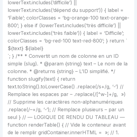
lowerText.includes(‘difficile’) ||
lowerText.includes(‘dépend du support’)) { label =
‘Faible’; colorClasses = ‘bg-orange-100 text-orange-
800’; } else if (lowerText.includes(‘très difficile’) ||
lowerText.includes(‘très faible’)) { label = ‘Difficile’;
colorClasses = ‘bg-red-100 text-red-800’; } return `
${text}
${label}
`; } /** * Convertit un nom de colonne en un ID
simple (slug). * @param {string} text – Le nom de la
colonne. * @returns {string} – L’ID simplifié. */
function slugify(text) { return
text.toString().toLowerCase() .replace(/s+/g, ‘-‘) //
Remplace les espaces par – .replace(/[^w-]+/g, »)
// Supprime les caractères non-alphanumériques
.replace(/–+/g, ‘-‘); // Remplace plusieurs – par un
seul } // — LOGIQUE DE RENDU DU TABLEAU —
function renderTable() { // Vide le conteneur avant
de le remplir gridContainer.innerHTML = »; // 1.