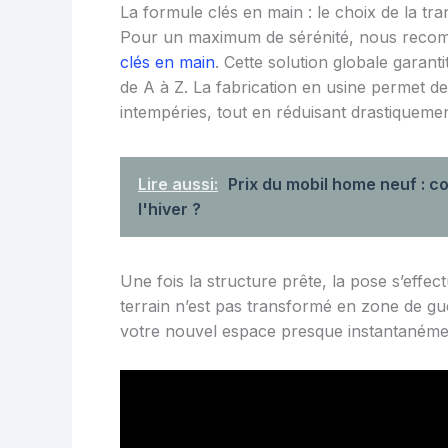
La formule clés en main : le choix de la tran
Pour un maximum de sérénité, nous recom
clés en main
. Cette solution globale garant
de A à Z. La fabrication en usine permet de 
intempéries, tout en réduisant drastiqueme
Lire aussi:
Prix du mobil home neuf : c
l'hiver ?
Une fois la structure prête, la pose s’effe
terrain n’est pas transformé en zone de gu
votre nouvel espace presque instantanémen