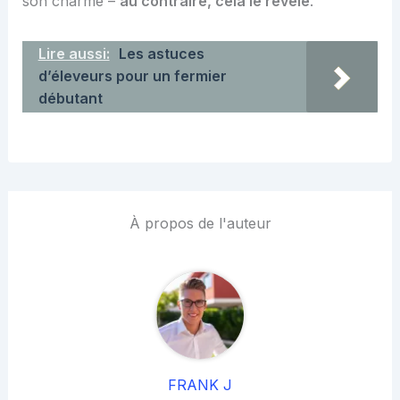
son charme –
au contraire, cela le révèle
.
Lire aussi:
Les astuces
d’éleveurs pour un fermier
débutant
À propos de l'auteur
FRANK J