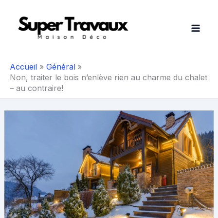
Aller
au
contenu
Accueil
Général
Non, traiter le bois n’enlève rien au charme du chalet
– au contraire!