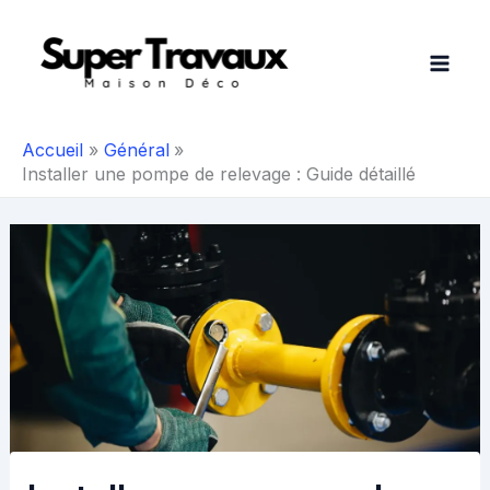
Aller
au
contenu
Accueil
Général
Installer une pompe de relevage : Guide détaillé