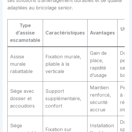
ses solutions d’aménagement durables et de qualité
adaptées au bricolage senior.
Type
Utili
d’assise
Caractéristiques
Avantages
id
escamotable
Gain de
Douc
Assise
Fixation murale,
place,
petit
murale
pliable à la
rapidité
salle
rabattable
verticale
d’usage
bain
Maintien
Pers
Siège avec
Support
renforcé,
à mob
dossier et
supplémentaire,
sécurité
rédui
accoudoirs
confort
accrue
impor
Douc
Siège
Installation
Fixation sur
spac