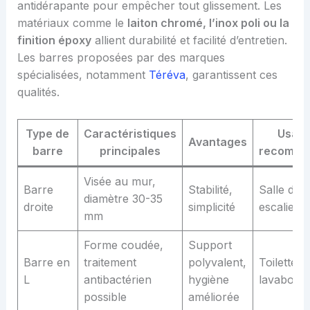
antidérapante pour empêcher tout glissement. Les
matériaux comme le
laiton chromé, l’inox poli ou la
finition époxy
allient durabilité et facilité d’entretien.
Les barres proposées par des marques
spécialisées, notamment
Téréva
, garantissent ces
qualités.
Type de
Caractéristiques
Usag
Avantages
barre
principales
recomma
Visée au mur,
Barre
Stabilité,
Salle de b
diamètre 30-35
droite
simplicité
escaliers
mm
Forme coudée,
Support
Barre en
traitement
polyvalent,
Toilettes,
L
antibactérien
hygiène
lavabo
possible
améliorée