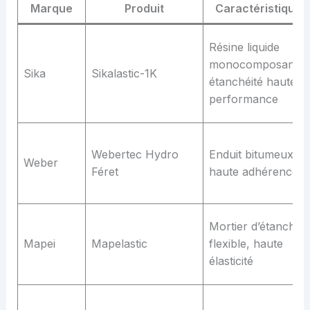
Marque
Produit
Caractéristiques
Résine liquide
monocomposante,
Sika
Sikalastic-1K
étanchéité haute
performance
Webertec Hydro
Enduit bitumeux à
Weber
Féret
haute adhérence
Mortier d’étanchéit
Mapei
Mapelastic
flexible, haute
élasticité