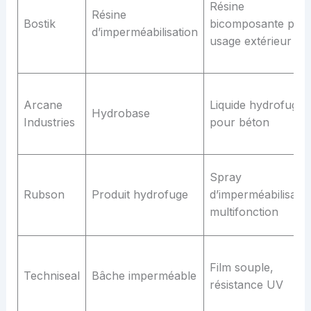
Résine
Résine
Bostik
bicomposante pou
d’imperméabilisation
usage extérieur
Arcane
Liquide hydrofuge
Hydrobase
Industries
pour béton
Spray
Rubson
Produit hydrofuge
d’imperméabilisatio
multifonction
Film souple,
Techniseal
Bâche imperméable
résistance UV