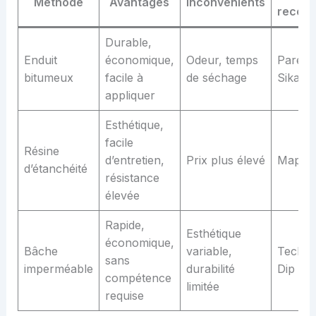
Méthode
Avantages
Inconvénients
recom
Durable,
Enduit
économique,
Odeur, temps
Parexl
bitumeux
facile à
de séchage
Sika
appliquer
Esthétique,
facile
Résine
d’entretien,
Prix plus élevé
Mapei, 
d’étanchéité
résistance
élevée
Rapide,
Esthétique
économique,
Bâche
variable,
Technis
sans
imperméable
durabilité
Dip Et
compétence
limitée
requise