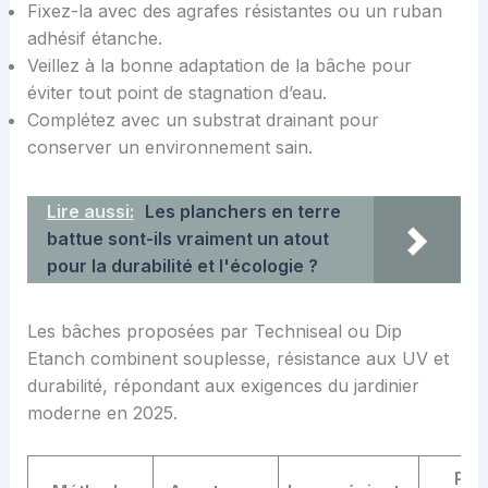
Fixez-la avec des agrafes résistantes ou un ruban
adhésif étanche.
Veillez à la bonne adaptation de la bâche pour
éviter tout point de stagnation d’eau.
Complétez avec un substrat drainant pour
conserver un environnement sain.
Lire aussi:
Les planchers en terre
battue sont-ils vraiment un atout
pour la durabilité et l'écologie ?
Les bâches proposées par Techniseal ou Dip
Etanch combinent souplesse, résistance aux UV et
durabilité, répondant aux exigences du jardinier
moderne en 2025.
Pro