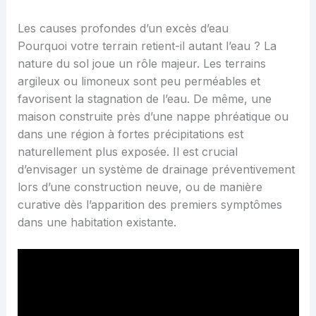
Les causes profondes d’un excès d’eau
Pourquoi votre terrain retient-il autant l’eau ? La
nature du sol joue un rôle majeur. Les terrains
argileux ou limoneux sont peu perméables et
favorisent la stagnation de l’eau. De même, une
maison construite près d’une nappe phréatique ou
dans une région à fortes précipitations est
naturellement plus exposée. Il est crucial
d’envisager un système de drainage préventivement
lors d’une construction neuve, ou de manière
curative dès l’apparition des premiers symptômes
dans une habitation existante.