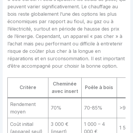
peuvent varier significativement. Le chauffage au
bois reste globalement l’une des options les plus
économiques par rapport au fioul, au gaz ou à
l’électricité, surtout en période de hausse des prix
de l’énergie. Cependant, un appareil « pas cher » à
l’achat mais peu performant ou difficile à entretenir
risque de coûter plus cher à la longue en
réparations et en surconsommation. Il est important
d’être accompagné pour choisir la bonne option.
Cheminée
P
Critère
Poêle à bois
avec insert
gr
Rendement
70%
70-85%
>90
moyen
Coût initial
3 000 €
1 000 – 4
1 500
(appareil seul)
(insert)
000 €