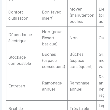
Moyen
Élevé
Confort
Bon (avec
(manutention
(prog
d’utilisation
insert)
bûches)
auton
Non (pour
Dépendance
l’insert
Non
Oui
électrique
basique)
Bûches
Bûches
Granu
Stockage
(espace
(espace
moins
combustible
conséquent)
conséquent)
volum
Ramo
Ramonage
Ramonage
annue
Entretien
annuel
annuel
netto
réguli
Léger
Bruit de
Très faible