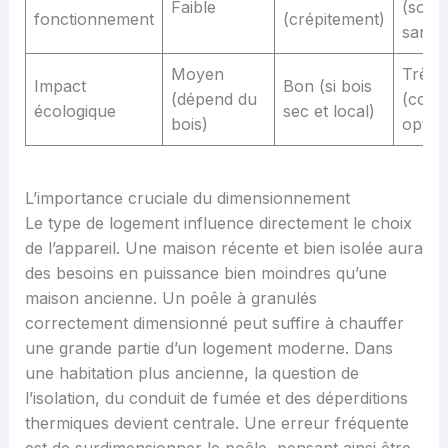
Faible
(souff
fonctionnement
(crépitement)
sans f
Moyen
Très 
Impact
Bon (si bois
(dépend du
(comb
écologique
sec et local)
bois)
optimi
L’importance cruciale du dimensionnement
Le type de logement influence directement le choix
de l’appareil. Une maison récente et bien isolée aura
des besoins en puissance bien moindres qu’une
maison ancienne. Un poêle à granulés
correctement dimensionné peut suffire à chauffer
une grande partie d’un logement moderne. Dans
une habitation plus ancienne, la question de
l’isolation, du conduit de fumée et des déperditions
thermiques devient centrale. Une erreur fréquente
est de surdimensionner le poêle, pensant ainsi être