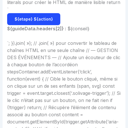
literals pour créer le HTML de manière lisible return
`
${etape}
${action}
${guideData.headers[2]} :
${conseil}
`; }).join( »); // .join( ») pour convertir le tableau de
chaînes HTML en une seule chaîne // — GESTION
DES ÉVÉNEMENTS — // Ajoute un écouteur de clic
à chaque bouton de l’accordéon
stepsContainer.addEventListener(‘click’,
function(event) { // Cible le bouton cliqué, même si
on clique sur un de ses enfants (span, svg) const
trigger = event.target.closest(‘.solivage-trigger’); // Si
le clic n’était pas sur un bouton, on ne fait rien if
(!trigger) return; // Récupère l’élément de contenu
associé au bouton const content =
document.getElementById(trigger.getAttribute(‘aria-