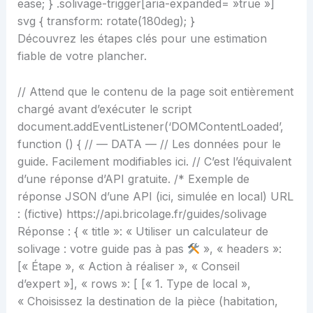
ease; } .solivage-trigger[aria-expanded= »true »]
svg { transform: rotate(180deg); }
Découvrez les étapes clés pour une estimation
fiable de votre plancher.
// Attend que le contenu de la page soit entièrement
chargé avant d’exécuter le script
document.addEventListener(‘DOMContentLoaded’,
function () { // — DATA — // Les données pour le
guide. Facilement modifiables ici. // C’est l’équivalent
d’une réponse d’API gratuite. /* Exemple de
réponse JSON d’une API (ici, simulée en local) URL
: (fictive) https://api.bricolage.fr/guides/solivage
Réponse : { « title »: « Utiliser un calculateur de
solivage : votre guide pas à pas
», « headers »:
[« Étape », « Action à réaliser », « Conseil
d’expert »], « rows »: [ [« 1. Type de local »,
« Choisissez la destination de la pièce (habitation,