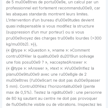
de 5 mu00e8tres de portu00e9e, un calcul par un
professionnel est fortement recommandu00e9, car
les abaques standards montrent leurs limites.
L’intervention d’un bureau d’u00e9tudes devient
quasi indispensable si vous modifiez la structure
(suppression d’un mur porteur) ou si vous
pru00e9voyez des charges tru00e8s lourdes (>300
kg/mu00b2). »}},
{« @type »: »Question », »name »: »Comment
contru00f4ler la qualitu00e9 du2019un solivage
une fois posu00e9 ? », »acceptedAnswer »:
{« @type »: »Answer », »text »: »Vu00e9rifiez la
planu00e9itu00e9 avec une ru00e8gle de 2
mu00e8tres (l’u00e9cart ne doit pas du00e9passer
5 mm). Contru00f4lez l’horizontalitu00e9 (pente
max de 0,5%). Testez la rigiditu00e9 : une personne
de 80 kg sautant au centre ne doit pas provoquer
de flu00e8che visible ou de vibrations. Inspectez les