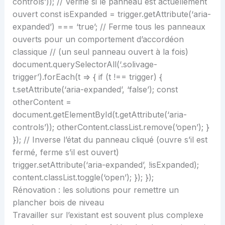
controls’)); // Vérifie si le panneau est actuellement
ouvert const isExpanded = trigger.getAttribute(‘aria-
expanded’) === ‘true’; // Ferme tous les panneaux
ouverts pour un comportement d’accordéon
classique // (un seul panneau ouvert à la fois)
document.querySelectorAll(‘.solivage-
trigger’).forEach(t => { if (t !== trigger) {
t.setAttribute(‘aria-expanded’, ‘false’); const
otherContent =
document.getElementById(t.getAttribute(‘aria-
controls’)); otherContent.classList.remove(‘open’); }
}); // Inverse l’état du panneau cliqué (ouvre s’il est
fermé, ferme s’il est ouvert)
trigger.setAttribute(‘aria-expanded’, !isExpanded);
content.classList.toggle(‘open’); }); });
Rénovation : les solutions pour remettre un
plancher bois de niveau
Travailler sur l’existant est souvent plus complexe