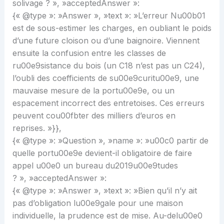
solivage ? », »acceptedAnswer »:
{« @type »: »Answer », »text »: »L’erreur Nu00b01
est de sous-estimer les charges, en oubliant le poids
d’une future cloison ou d’une baignoire. Viennent
ensuite la confusion entre les classes de
ru00e9sistance du bois (un C18 n’est pas un C24),
l’oubli des coefficients de su00e9curitu00e9, une
mauvaise mesure de la portu00e9e, ou un
espacement incorrect des entretoises. Ces erreurs
peuvent cou00fbter des milliers d’euros en
reprises. »}},
{« @type »: »Question », »name »: »u00c0 partir de
quelle portu00e9e devient-il obligatoire de faire
appel u00e0 un bureau du2019u00e9tudes
? », »acceptedAnswer »:
{« @type »: »Answer », »text »: »Bien qu’il n’y ait
pas d’obligation lu00e9gale pour une maison
individuelle, la prudence est de mise. Au-delu00e0