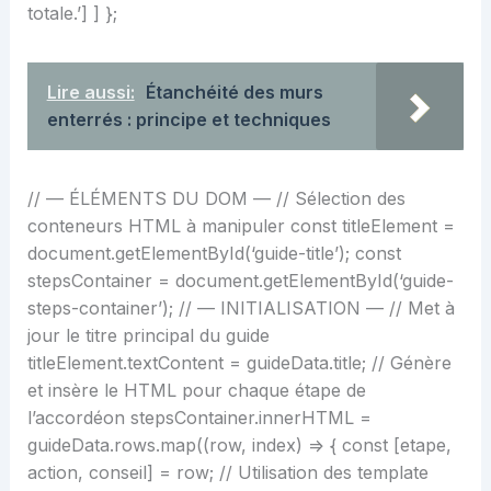
totale.’] ] };
Lire aussi:
Étanchéité des murs
enterrés : principe et techniques
// — ÉLÉMENTS DU DOM — // Sélection des
conteneurs HTML à manipuler const titleElement =
document.getElementById(‘guide-title’); const
stepsContainer = document.getElementById(‘guide-
steps-container’); // — INITIALISATION — // Met à
jour le titre principal du guide
titleElement.textContent = guideData.title; // Génère
et insère le HTML pour chaque étape de
l’accordéon stepsContainer.innerHTML =
guideData.rows.map((row, index) => { const [etape,
action, conseil] = row; // Utilisation des template