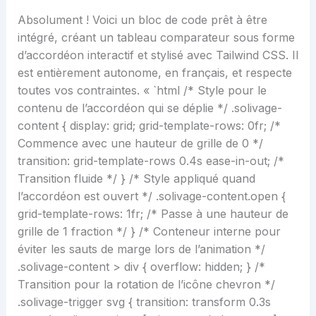
Absolument ! Voici un bloc de code prêt à être
intégré, créant un tableau comparateur sous forme
d’accordéon interactif et stylisé avec Tailwind CSS. Il
est entièrement autonome, en français, et respecte
toutes vos contraintes. « `html
/* Style pour le
contenu de l’accordéon qui se déplie */ .solivage-
content { display: grid; grid-template-rows: 0fr; /*
Commence avec une hauteur de grille de 0 */
transition: grid-template-rows 0.4s ease-in-out; /*
Transition fluide */ } /* Style appliqué quand
l’accordéon est ouvert */ .solivage-content.open {
grid-template-rows: 1fr; /* Passe à une hauteur de
grille de 1 fraction */ } /* Conteneur interne pour
éviter les sauts de marge lors de l’animation */
.solivage-content > div { overflow: hidden; } /*
Transition pour la rotation de l’icône chevron */
.solivage-trigger svg { transition: transform 0.3s