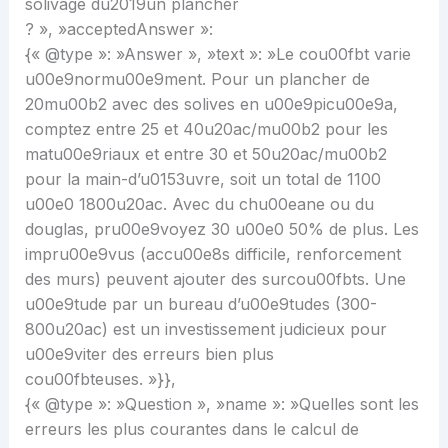
solivage du2019un plancher
? », »acceptedAnswer »:
{« @type »: »Answer », »text »: »Le cou00fbt varie
u00e9normu00e9ment. Pour un plancher de
20mu00b2 avec des solives en u00e9picu00e9a,
comptez entre 25 et 40u20ac/mu00b2 pour les
matu00e9riaux et entre 30 et 50u20ac/mu00b2
pour la main-d’u0153uvre, soit un total de 1100
u00e0 1800u20ac. Avec du chu00eane ou du
douglas, pru00e9voyez 30 u00e0 50% de plus. Les
impru00e9vus (accu00e8s difficile, renforcement
des murs) peuvent ajouter des surcou00fbts. Une
u00e9tude par un bureau d’u00e9tudes (300-
800u20ac) est un investissement judicieux pour
u00e9viter des erreurs bien plus
cou00fbteuses. »}},
{« @type »: »Question », »name »: »Quelles sont les
erreurs les plus courantes dans le calcul de