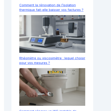
Comment la rénovation de l’isolation
thermique fait-elle baisser vos factures ?
Rhéomètre ou viscosimètre : lequel choisir
pour vos mesures ?
Comment réparer un WC instable de