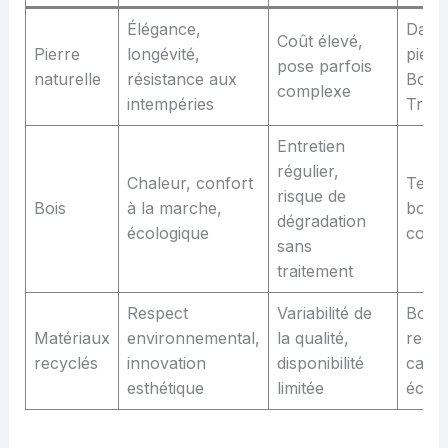
Élégance,
Dalle
Coût élevé,
Pierre
longévité,
pierr
pose parfois
naturelle
résistance aux
Bour
complexe
intempéries
Trave
Entretien
régulier,
Chaleur, confort
Teck,
risque de
Bois
à la marche,
bois
dégradation
écologique
comp
sans
traitement
Respect
Variabilité de
Bois
Matériaux
environnemental,
la qualité,
recyc
recyclés
innovation
disponibilité
carr
esthétique
limitée
écolo