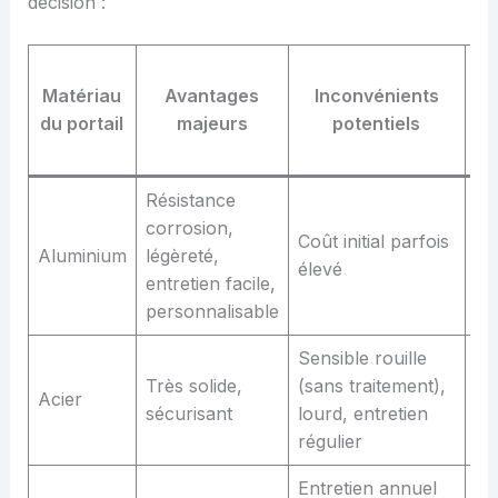
décision :
Du
Matériau
Avantages
Inconvénients
du portail
majeurs
potentiels
mo
(a
Résistance
corrosion,
Coût initial parfois
Aluminium
légèreté,
20
élevé
entretien facile,
personnalisable
Sensible rouille
15
Très solide,
(sans traitement),
Acier
(a
sécurisant
lourd, entretien
en
régulier
Entretien annuel