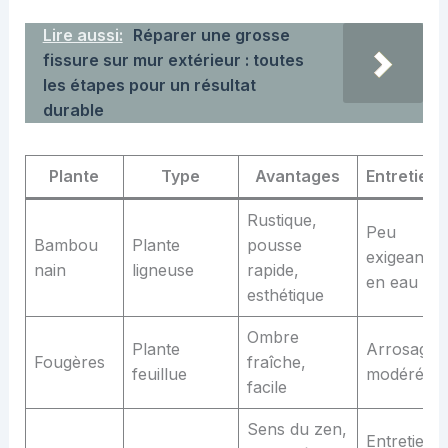
Lire aussi:
Réparer une grosse
fissure sur mur extérieur : toutes
les étapes pour un résultat
durable
Plante
Type
Avantages
Entretien
Rustique,
Peu
Bambou
Plante
pousse
exigeant
nain
ligneuse
rapide,
en eau
esthétique
Ombre
Plante
Arrosage
Fougères
fraîche,
feuillue
modéré
facile
Sens du zen,
Entretien