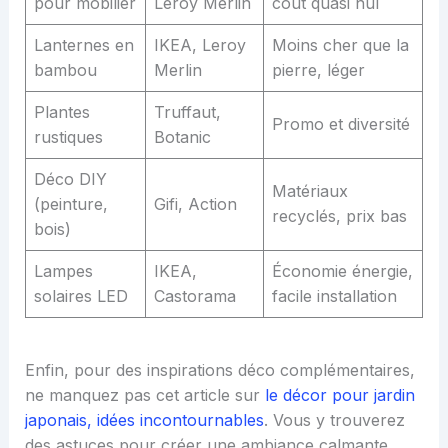
pour mobilier
Leroy Merlin
coût quasi nul
Lanternes en
IKEA, Leroy
Moins cher que la
bambou
Merlin
pierre, léger
Plantes
Truffaut,
Promo et diversité
rustiques
Botanic
Déco DIY
Matériaux
(peinture,
Gifi, Action
recyclés, prix bas
bois)
Lampes
IKEA,
Économie énergie,
solaires LED
Castorama
facile installation
Enfin, pour des inspirations déco complémentaires,
ne manquez pas cet article sur
le décor pour jardin
japonais, idées incontournables
. Vous y trouverez
des astuces pour créer une ambiance calmante