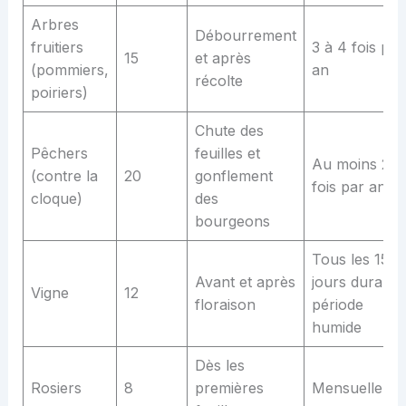
Arbres
Débourrement
fruitiers
3 à 4 fois par
15
et après
(pommiers,
an
récolte
poiriers)
Chute des
Pêchers
feuilles et
Au moins 2
(contre la
20
gonflement
fois par an
cloque)
des
bourgeons
Tous les 15
Avant et après
jours durant
Vigne
12
floraison
période
humide
Dès les
Rosiers
8
premières
Mensuelleme