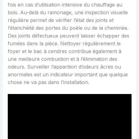
fois en cas d’utilisation intensive du chauffage au
bois. Au-delà du ramonage, une inspection visuelle
régulière permet de vérifier l’état des joints et
l’étanchéité des portes du poêle ou de la cheminée.
Des joints défectueux peuvent laisser échapper des
fumées dans la pièce. Nettoyer régulièrement le
foyer et le bac à cendres contribue également à
une meilleure combustion et à l’élimination des
odeurs. Surveiller l’apparition d’odeurs âcres ou
anormales est un indicateur important que quelque
chose ne va pas dans l’installation.