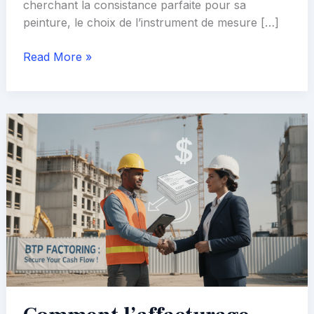
cherchant la consistance parfaite pour sa
peinture, le choix de l’instrument de mesure […]
Rhéomètre
Read More »
ou
viscosimètre
:
lequel
choisir
pour
vos
mesures
?