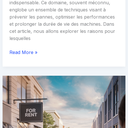
indispensable. Ce domaine, souvent méconnu,
englobe un ensemble de techniques visant à
prévenir les pannes, optimiser les performances
et prolonger la durée de vie des machines. Dans
cet article, nous allons explorer les raisons pour
lesquelles
Maintenance
Read More »
électromécanique
:
essentielle
pour
la
durabilité
des
équipements