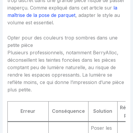
trop discret dans une grande pièce risque de passer
inaperçu. Comme expliqué dans cet article sur
la
maîtrise de la pose de parquet
, adapter le style au
volume est essentiel.
Opter pour des couleurs trop sombres dans une
petite pièce
Plusieurs professionnels, notamment BerryAlloc,
déconseillent les teintes foncées dans les pièces
comptant peu de lumière naturelle, au risque de
rendre les espaces oppressants. La lumière se
reflète moins, ce qui donne l’impression d’une pièce
plus petite.
Réfé
Erreur
Conséquence
Solution
pro
Poser les