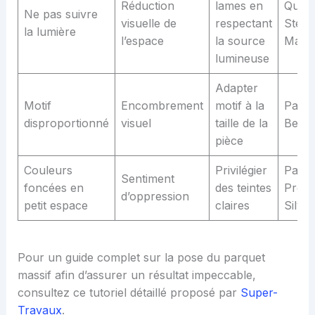
Réduction
lames en
Quick
Ne pas suivre
visuelle de
respectant
Step,
la lumière
l’espace
la source
Macl
lumineuse
Adapter
Motif
Encombrement
motif à la
Panag
disproportionné
visuel
taille de la
Berry
pièce
Couleurs
Privilégier
Parqu
Sentiment
foncées en
des teintes
Prota
d’oppression
petit espace
claires
Silve
Pour un guide complet sur la pose du parquet
massif afin d’assurer un résultat impeccable,
consultez ce tutoriel détaillé proposé par
Super-
Travaux
.