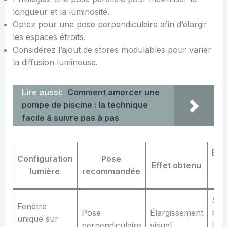
longueur et la luminosité.
Optez pour une pose perpendiculaire afin d’élargir
les espaces étroits.
Considérez l’ajout de stores modulables pour varier
la diffusion lumineuse.
Lire aussi:
Comment amorcer une
pompe de piscine : la technique
facile à suivre pas à pas
Exe
Configuration
Pose
Effet obtenu
lumière
recommandée
pi
Sal
Fenêtre
Pose
Élargissement
bur
unique sur
perpendiculaire
visuel
long