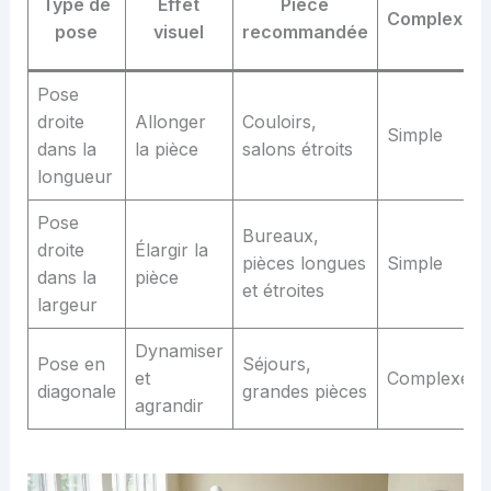
Type de
Effet
Pièce
Complexité
pose
visuel
recommandée
Pose
droite
Allonger
Couloirs,
Simple
dans la
la pièce
salons étroits
longueur
Pose
Bureaux,
droite
Élargir la
pièces longues
Simple
dans la
pièce
et étroites
largeur
Dynamiser
Pose en
Séjours,
et
Complexe
diagonale
grandes pièces
agrandir