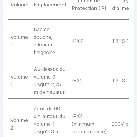
Indice de
Type
Volume
Emplacement
Protection (IP)
d’alimenta
Bac de
Volume
douche,
IPX7
TBTS 12V
0
intérieur
baignoire
Au-dessus du
Volume
volume 0,
IPX5
TBTS 12V
1
jusqu’à 2,25
m de hauteur
Zone de 60
cm autour du
IPX4
Volume
volume 1,
(minimum
230V possi
2
jusqu’à 3 m
recommandée)