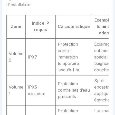
d’installation :
Exemples
Indice IP
Zone
Caractéristique
luminair
requis
adapté
Protection
Éclairage
contre
submersib
Volume
IPX7
immersion
spécial
0
temporaire
baignoire 
jusqu’à 1 m
douche
Spots
Protection
Volume
IPX5
encastrés,
contre jets d’eau
1
minimum
appliques
puissants
étanches
Protection
Luminaire