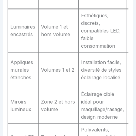
Esthétiques,
Ins
discrets,
Luminaires
Volume 1 et
tec
compatibles LED,
encastrés
hors volume
re
faible
l’i
consommation
Pl
Appliques
Installation facile,
pou
murales
Volumes 1 et 2
diversité de styles,
zo
étanches
éclairage localisé
d’
Éclairage ciblé
Co
Miroirs
Zone 2 et hors
idéal pour
né
lumineux
volume
maquillage/rasage,
bo
design moderne
Polyvalents,
Pe