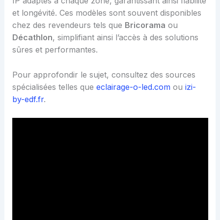
IP adaptés à chaque zone, garantissant ainsi fiabilité
et longévité. Ces modèles sont souvent disponibles
chez des revendeurs tels que
Bricorama
ou
Décathlon
, simplifiant ainsi l’accès à des solutions
sûres et performantes.
Pour approfondir le sujet, consultez des sources
spécialisées telles que
eclairage-o-led.com
ou
izi-
by-edf.fr
.