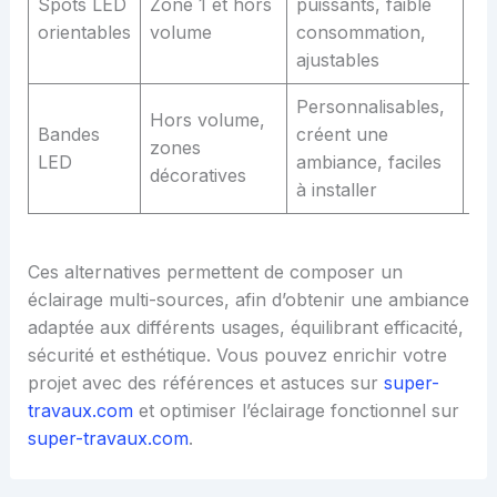
Spots LED
Zone 1 et hors
puissants, faible
né
orientables
volume
consommation,
tr
ajustables
TB
Personnalisables,
Lu
Hors volume,
Bandes
créent une
lim
zones
LED
ambiance, faciles
al
décoratives
à installer
sp
Ces alternatives permettent de composer un
éclairage multi-sources, afin d’obtenir une ambiance
adaptée aux différents usages, équilibrant efficacité,
sécurité et esthétique. Vous pouvez enrichir votre
projet avec des références et astuces sur
super-
travaux.com
et optimiser l’éclairage fonctionnel sur
super-travaux.com
.