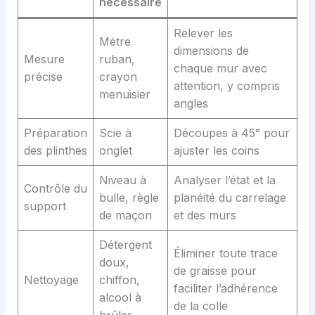
nécessaire
Relever les
Mètre
dimensions de
Mesure
ruban,
chaque mur avec
précise
crayon
attention, y compris
menuisier
angles
Préparation
Scie à
Découpes à 45° pour
des plinthes
onglet
ajuster les coins
Niveau à
Analyser l’état et la
Contrôle du
bulle, règle
planéité du carrelage
support
de maçon
et des murs
Détergent
Éliminer toute trace
doux,
de graisse pour
Nettoyage
chiffon,
faciliter l’adhérence
alcool à
de la colle
brûler