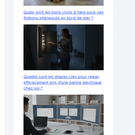
Quels sont les bons choix à faire pour ses
finitions intérieures en bord de mer ?
Quelles sont les étapes clés pour réagir
efficacement lors d’une panne électrique
chez soi ?