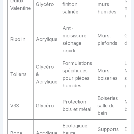
Dulux
Merl
Glycéro
finition
murs
Valentine
mag
satinée
humides
pro
Anti-
moisissure,
Murs,
Gra
Ripolin
Acrylique
séchage
plafonds
dist
rapide
Formulations
Ler
Glycéro
spécifiques
Murs,
Merl
Tollens
&
pour pièces
boiseries
spéc
Acrylique
humides
pein
Boiseries
Protection
Mag
V33
Glycéro
salle de
bois et métal
bric
bain
Écologique,
Supports
Dist
Bona
Acrylique
haute