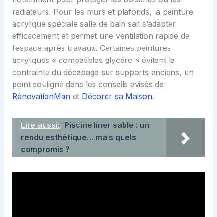
radiateurs. Pour les murs et plafonds, la peinture
acrylique spéciale salle de bain sait s’adapter
efficacement et permet une ventilation rapide de
l’espace après travaux. Certaines peintures
acryliques « compatibles glycéro » évitent la
contrainte du décapage sur supports anciens, un
point souligné dans les conseils avisés de
RénovationMan
et
Décorer sa Maison
.
Lire aussi:
Piscine liner sable : un
rendu esthétique… mais quels
compromis ?