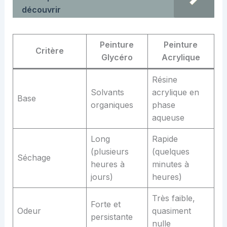
découvrir
Peinture
Peinture
Critère
Glycéro
Acrylique
Résine
Solvants
acrylique en
Base
organiques
phase
aqueuse
Long
Rapide
(plusieurs
(quelques
Séchage
heures à
minutes à
jours)
heures)
Très faible,
Forte et
Odeur
quasiment
persistante
nulle