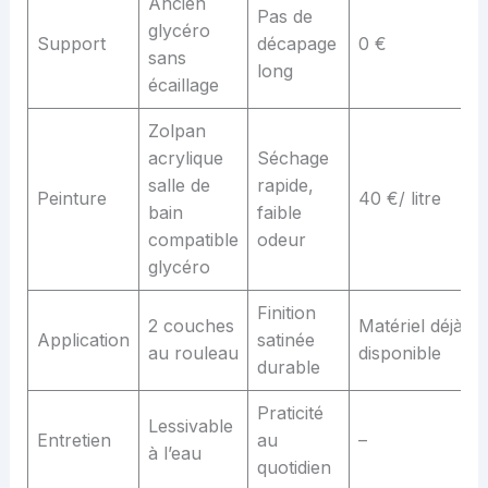
Ancien
Pas de
glycéro
Support
décapage
0 €
sans
long
écaillage
Zolpan
acrylique
Séchage
salle de
rapide,
Peinture
40 €/ litre
bain
faible
compatible
odeur
glycéro
Finition
2 couches
Matériel déjà
Application
satinée
au rouleau
disponible
durable
Praticité
Lessivable
Entretien
au
–
à l’eau
quotidien