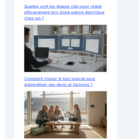
Quelles sont les étapes clés pour réagir
efficacement lors d’une panne électrique
chez soi ?
Comment choisir le bon logiciel pour
automatiser ses devis et factures ?