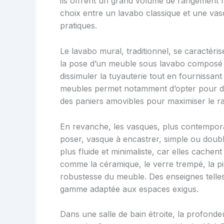
ils offrent un grand volume de rangement 
choix entre un lavabo classique et une vasq
pratiques.
Le lavabo mural, traditionnel, se caractérise 
la pose d’un meuble sous lavabo composé 
dissimuler la tuyauterie tout en fournissan
meubles permet notamment d’opter pour des 
des paniers amovibles pour maximiser le r
En revanche, les vasques, plus contemporai
poser, vasque à encastrer, simple ou double
plus fluide et minimaliste, car elles cachent
comme la céramique, le verre trempé, la pier
robustesse du meuble. Des enseignes tell
gamme adaptée aux espaces exigus.
Dans une salle de bain étroite, la profond