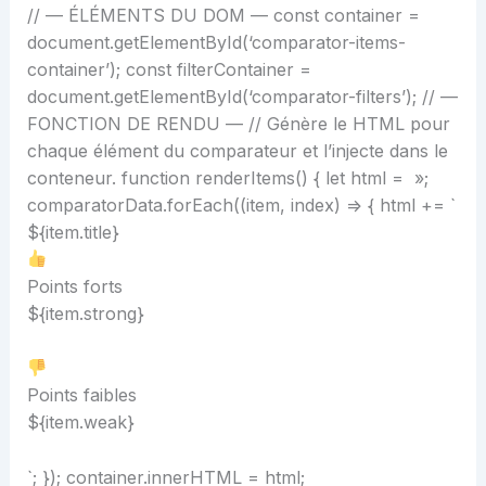
// — ÉLÉMENTS DU DOM — const container =
document.getElementById(‘comparator-items-
container’); const filterContainer =
document.getElementById(‘comparator-filters’); // —
FONCTION DE RENDU — // Génère le HTML pour
chaque élément du comparateur et l’injecte dans le
conteneur. function renderItems() { let html = »;
comparatorData.forEach((item, index) => { html += `
${item.title}
Points forts
${item.strong}
Points faibles
${item.weak}
`; }); container.innerHTML = html;