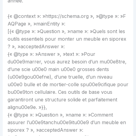
année.
{« @context »: »https://schema.org », »@type »: »F
AQPage », »mainEntity »:
[{« @type »: »Question », »name »: »Quels sont les
outils essentiels pour monter un meuble en siporex
? », »acceptedAnswer »:
{« @type »: »Answer », »text »: »Pour
du00e9marrer, vous aurez besoin d’un mu00e8tre,
d’une scie u00e0 main u00e0 grosses dents
(u00e9gou00efne), d’une truelle, d’un niveau
u00e0 bulle et de mortier-colle spu00e9cifique pour
bu00e9ton cellulaire. Ces outils de base vous
garantiront une structure solide et parfaitement
alignu00e9e. »}},
{« @type »: »Question », »name »: »Comment
assurer l’u00e9tanchu00e9itu00e9 d’un meuble en
siporex ? », »acceptedAnswer »: