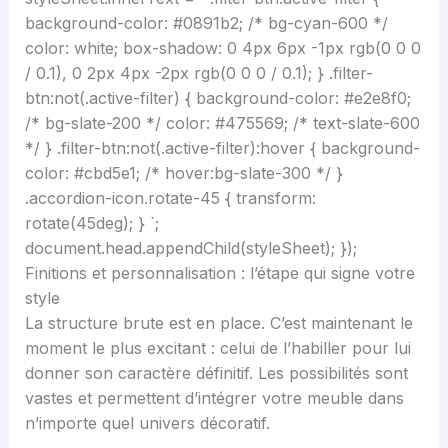
background-color: #0891b2; /* bg-cyan-600 */
color: white; box-shadow: 0 4px 6px -1px rgb(0 0 0
/ 0.1), 0 2px 4px -2px rgb(0 0 0 / 0.1); } .filter-
btn:not(.active-filter) { background-color: #e2e8f0;
/* bg-slate-200 */ color: #475569; /* text-slate-600
*/ } .filter-btn:not(.active-filter):hover { background-
color: #cbd5e1; /* hover:bg-slate-300 */ }
.accordion-icon.rotate-45 { transform:
rotate(45deg); } `;
document.head.appendChild(styleSheet); });
Finitions et personnalisation : l’étape qui signe votre
style
La structure brute est en place. C’est maintenant le
moment le plus excitant : celui de l’habiller pour lui
donner son caractère définitif. Les possibilités sont
vastes et permettent d’intégrer votre meuble dans
n’importe quel univers décoratif.