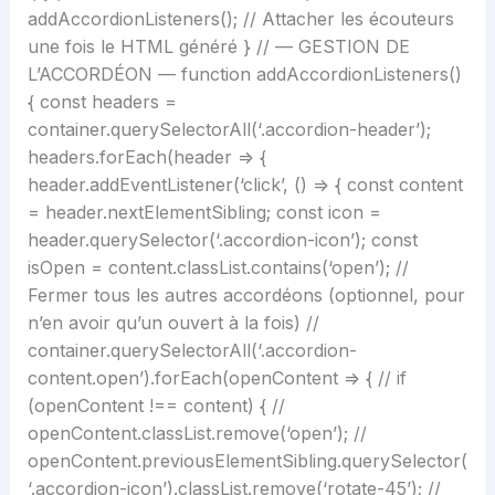
addAccordionListeners(); // Attacher les écouteurs
une fois le HTML généré } // — GESTION DE
L’ACCORDÉON — function addAccordionListeners()
{ const headers =
container.querySelectorAll(‘.accordion-header’);
headers.forEach(header => {
header.addEventListener(‘click’, () => { const content
= header.nextElementSibling; const icon =
header.querySelector(‘.accordion-icon’); const
isOpen = content.classList.contains(‘open’); //
Fermer tous les autres accordéons (optionnel, pour
n’en avoir qu’un ouvert à la fois) //
container.querySelectorAll(‘.accordion-
content.open’).forEach(openContent => { // if
(openContent !== content) { //
openContent.classList.remove(‘open’); //
openContent.previousElementSibling.querySelector(
‘.accordion-icon’).classList.remove(‘rotate-45’); //