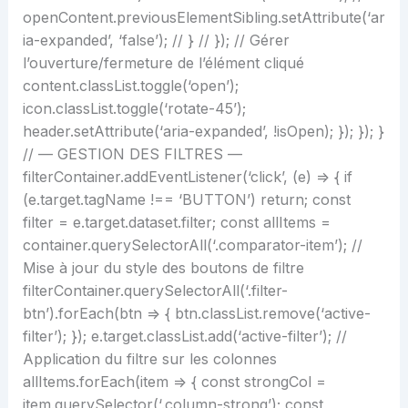
openContent.previousElementSibling.setAttribute(‘ar
ia-expanded’, ‘false’); // } // }); // Gérer
l’ouverture/fermeture de l’élément cliqué
content.classList.toggle(‘open’);
icon.classList.toggle(‘rotate-45’);
header.setAttribute(‘aria-expanded’, !isOpen); }); }); }
// — GESTION DES FILTRES —
filterContainer.addEventListener(‘click’, (e) => { if
(e.target.tagName !== ‘BUTTON’) return; const
filter = e.target.dataset.filter; const allItems =
container.querySelectorAll(‘.comparator-item’); //
Mise à jour du style des boutons de filtre
filterContainer.querySelectorAll(‘.filter-
btn’).forEach(btn => { btn.classList.remove(‘active-
filter’); }); e.target.classList.add(‘active-filter’); //
Application du filtre sur les colonnes
allItems.forEach(item => { const strongCol =
item.querySelector(‘.column-strong’); const