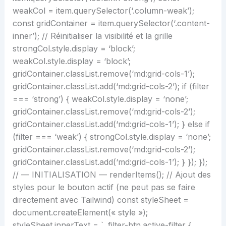
weakCol = item.querySelector(‘.column-weak’);
const gridContainer = item.querySelector(‘.content-
inner’); // Réinitialiser la visibilité et la grille
strongCol.style.display = ‘block’;
weakCol.style.display = ‘block’;
gridContainer.classList.remove(‘md:grid-cols-1’);
gridContainer.classList.add(‘md:grid-cols-2’); if (filter
=== ‘strong’) { weakCol.style.display = ‘none’;
gridContainer.classList.remove(‘md:grid-cols-2’);
gridContainer.classList.add(‘md:grid-cols-1’); } else if
(filter === ‘weak’) { strongCol.style.display = ‘none’;
gridContainer.classList.remove(‘md:grid-cols-2’);
gridContainer.classList.add(‘md:grid-cols-1’); } }); });
// — INITIALISATION — renderItems(); // Ajout des
styles pour le bouton actif (ne peut pas se faire
directement avec Tailwind) const styleSheet =
document.createElement(« style »);
styleSheet.innerText = ` .filter-btn.active-filter {