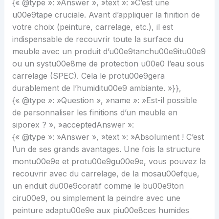
{« @type »: »Answer », »text »: »C’est une
u00e9tape cruciale. Avant d’appliquer la finition de
votre choix (peinture, carrelage, etc.), il est
indispensable de recouvrir toute la surface du
meuble avec un produit d’u00e9tanchu00e9itu00e9
ou un systu00e8me de protection u00e0 l’eau sous
carrelage (SPEC). Cela le protu00e9gera
durablement de l’humiditu00e9 ambiante. »}},
{« @type »: »Question », »name »: »Est-il possible
de personnaliser les finitions d’un meuble en
siporex ? », »acceptedAnswer »:
{« @type »: »Answer », »text »: »Absolument ! C’est
l’un de ses grands avantages. Une fois la structure
montu00e9e et protu00e9gu00e9e, vous pouvez la
recouvrir avec du carrelage, de la mosau00efque,
un enduit du00e9coratif comme le bu00e9ton
ciru00e9, ou simplement la peindre avec une
peinture adaptu00e9e aux piu00e8ces humides