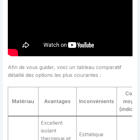
Afin de vous guider, voici un tableau comparatif
détaillé des options les plus courantes :
Coût
Matériau
Avantages
Inconvénients
moyen
(indicati
Excellent
isolant
Esthétique
thermique et