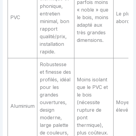
parfois moins
phonique,
« noble » que
entretien
Le plus
PVC
le bois, moins
minimal, bon
abordab
adapté aux
rapport
très grandes
qualité/prix,
dimensions.
installation
rapide.
Robustesse
et finesse des
profilés, idéal
Moins isolant
pour les
que le PVC et
grandes
le bois
ouvertures,
(nécessite
Moyen 
Aluminium
design
rupture de
élevé
moderne,
pont
large palette
thermique),
de couleurs,
plus coûteux.