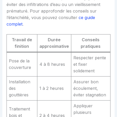
éviter des infiltrations d’eau ou un vieillissement
prématuré. Pour approfondir les conseils sur
l’étanchéité, vous pouvez consulter
ce guide
complet
.
Travail de
Durée
Conseils
finition
approximative
pratiques
Respecter pente
Pose de la
4 à 8 heures
et fixer
couverture
solidement
Installation
Assurer bon
des
1 à 2 heures
écoulement,
gouttières
éviter stagnation
Appliquer
Traitement
plusieurs
bois et
2 à 4 heures