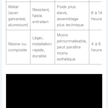
Métal
Poids plus
Résistant,
(acier
élevé,
8 à 14
faible
galvanisé,
assemblage
heures
entretien
aluminium)
plus technique
Moins
Léger,
personnalisable,
Résine ou
installation
4 à 8
peut paraître
composite
rapide,
heures
moins
durable
esthétique