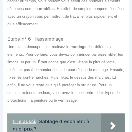
gagner du temps, vous pouvez vous servir des premiers éléments
découpés comme
modèles
. En effet,
de
simples marques réalisées
avec un crayon vous permettront de travailler plus rapidement et
plus efficac
ement
.
Étape n° 6 : l’assemblage
Une fois la découpe fini
e
, réalise
z
le
montage
des différents
éléments. Pour ce faire, vous devez commencer par
assembler
les
limons un par un. Étant donné que c’est l’étape la plus délicate,
n’hésitez pas à demander de l’aide pour réussir le montage. Ensuite,
fixez les contremarches. Puis, fixe
z
le dessus des marches. Et
enfin, il ne vous reste plus qu’à protéger la structure. Pour un
escalier extérieur en bois, vous avez le choix entre deux types de
protections : la peinture ou le vernissage.
Lire aussi:
Sablage d'escalier : à
quel prix ?